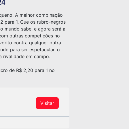
24
pequeno. A melhor combinação
2 para 1. Que os rubro-negros
do mundo sabe, e agora será a
 com outras competições no
vorito contra qualquer outra
tudo para ser espetacular, o
a rivalidade em campo.
cro de R$ 2,20 para 1 no
Visitar