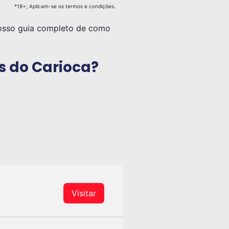
*18+; Aplicam-se os termos e condições.
nosso guia completo de como
s do Carioca?
Visitar