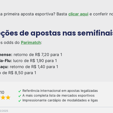
 a primeira aposta esportiva? Basta
clicar aqui
e conferir 
ções de apostas nas semifinai
os odds do
Parimatch
:
nense:
retorno de R$ 7,20 para 1
a-Flu:
lucro de R$ 1,90 para 1
uaçu:
retorno de R$ 1,40 para 1
o de R$ 8,50 para 1
Referência internacional em apostas legalizadas
/10
A mais completa lista de mercados esportivos
Impressionante cardápio de modalidades e ligas
02/2025