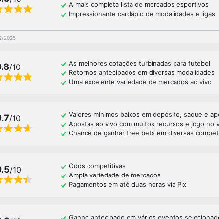
A mais completa lista de mercados esportivos
Impressionante cardápio de modalidades e ligas
02/2025
As melhores cotações turbinadas para futebol
9.8
/10
Retornos antecipados em diversas modalidades
Uma excelente variedade de mercados ao vivo
Valores mínimos baixos em depósito, saque e ap
9.7
/10
Apostas ao vivo com muitos recursos e jogo no 
Chance de ganhar free bets em diversas compet
Odds competitivas
9.5
/10
Ampla variedade de mercados
Pagamentos em até duas horas via Pix
Ganho antecipado em vários eventos selecionad