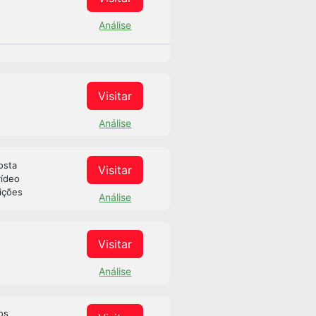
Análise
Visitar
Análise
osta
Visitar
vídeo
ições
Análise
Visitar
Análise
os