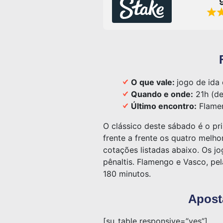
O que vale:
jogo de ida
Quando e onde:
21h (de
Último encontro:
Flamen
O clássico deste sábado é o pr
frente a frente os quatro melh
cotações listadas abaixo. Os j
pênaltis. Flamengo e Vasco, p
180 minutos.
Apost
[su_table responsive=”yes”]