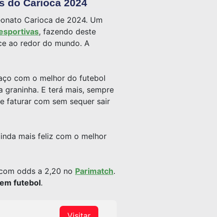
s do Carioca 2024
peonato Carioca de 2024. Um
esportivas
, fazendo deste
sce ao redor do mundo. A
gaço com o melhor do futebol
 graninha. E terá mais, sempre
e faturar com sem sequer sair
ainda mais feliz com o melhor
 com odds a 2,20 no
Parimatch
.
 em futebol
.
Visitar