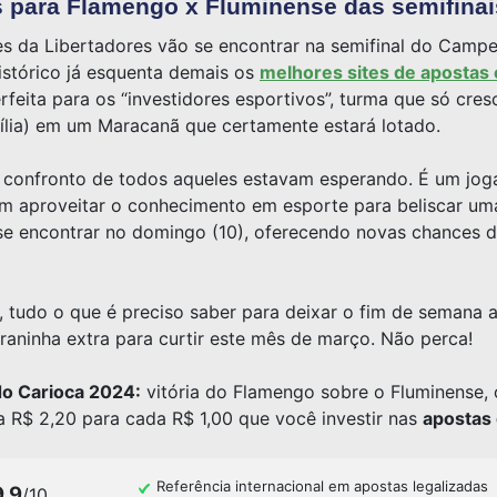
 para Flamengo x Fluminense das semifinai
es da Libertadores vão se encontrar na semifinal do Cam
istórico já esquenta demais os
melhores sites de apostas 
rfeita para os “investidores esportivos”, turma que só cre
ília) em um Maracanã que certamente estará lotado.
o confronto de todos aqueles estavam esperando. É um jo
m aproveitar o conhecimento em esporte para beliscar uma
se encontrar no domingo (10), oferecendo novas chances d
, tudo o que é preciso saber para deixar o fim de semana 
raninha extra para curtir este mês de março. Não perca!
do Carioca 2024:
vitória do Flamengo sobre o Fluminense,
a R$ 2,20 para cada R$ 1,00 que você investir nas
apostas
Referência internacional em apostas legalizadas
9.9
/10