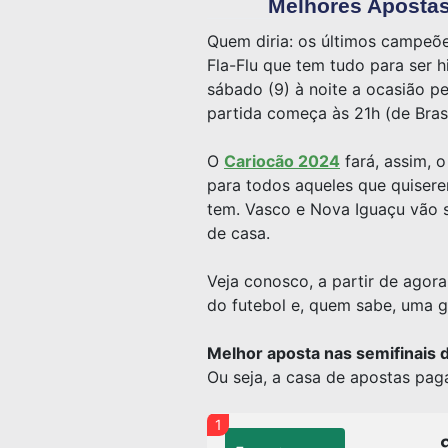
Melhores Apostas
Quem diria: os últimos campeõ
Fla-Flu que tem tudo para ser h
sábado (9) à noite a ocasião pe
partida começa às 21h (de Bras
O
Cariocão 2024
fará, assim, 
para todos aqueles que quisere
tem. Vasco e Nova Iguaçu vão 
de casa.
Veja conosco, a partir de agora
do futebol e, quem sabe, uma g
Melhor aposta nas semifinais 
Ou seja, a casa de apostas pag
1