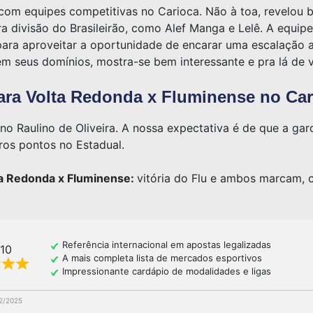
com equipes competitivas no Carioca. Não à toa, revelou 
ra divisão do Brasileirão, como Alef Manga e Lelê. A equip
ara aproveitar a oportunidade de encarar uma escalação alt
m seus domínios, mostra-se bem interessante e pra lá de v
para Volta Redonda x Fluminense no Car
no Raulino de Oliveira. A nossa expectativa é de que a gar
ros pontos no Estadual.
ta Redonda x Fluminense
:
vitória do Flu e ambos marcam, 
Referência internacional em apostas legalizadas
/10
A mais completa lista de mercados esportivos
Impressionante cardápio de modalidades e ligas
02/2025