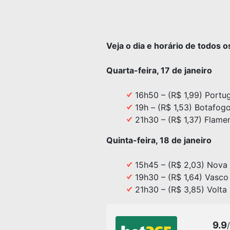
Veja o dia e horário de todos
Quarta-feira, 17 de janeiro
16h50 – (R$ 1,99) Portu
19h – (R$ 1,53) Botafog
21h30 – (R$ 1,37) Flame
Quinta-feira, 18 de janeiro
15h45 – (R$ 2,03) Nova 
19h30 – (R$ 1,64) Vasco
21h30 – (R$ 3,85) Volta
9.9