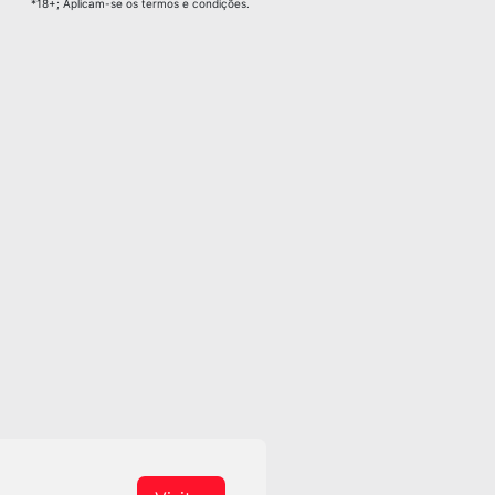
*18+; Aplicam-se os termos e condições.