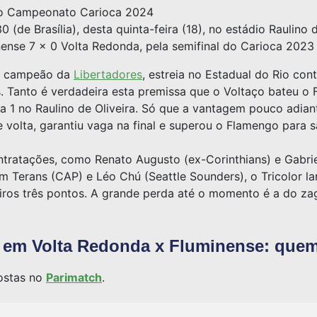
do Campeonato Carioca 2024
 (de Brasília), desta quinta-feira (18), no estádio Raulino d
ense 7 x 0 Volta Redonda, pela semifinal do Carioca 2023
 e campeão da
Libertadores
, estreia no Estadual do Rio con
 Tanto é verdadeira esta premissa que o Voltaço bateu o Fl
a 1 no Raulino de Oliveira. Só que a vantagem pouco adian
 volta, garantiu vaga na final e superou o Flamengo para s
tratações, como Renato Augusto (ex-Corinthians) e Gabrie
om Terans (CAP) e Léo Chú (Seattle Sounders), o Tricolor 
eiros três pontos. A grande perda até o momento é a do z
 em Volta Redonda x Fluminense
: que
postas no
Parimatch
.