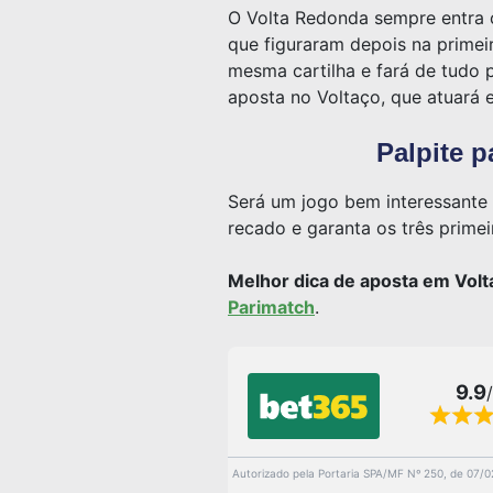
O Volta Redonda sempre entra 
que figuraram depois na primei
mesma cartilha e fará de tudo p
aposta no Voltaço, que atuará e
Palpite 
Será um jogo bem interessante 
recado e garanta os três primei
Melhor dica de aposta em Vol
Parimatch
.
9.9
Autorizado pela Portaria SPA/MF Nº 250, de 07/