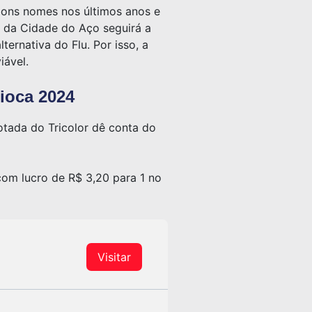
bons nomes nos últimos anos e
e da Cidade do Aço seguirá a
ernativa do Flu. Por isso, a
iável.
ioca 2024
otada do Tricolor dê conta do
com lucro de R$ 3,20 para 1 no
Visitar