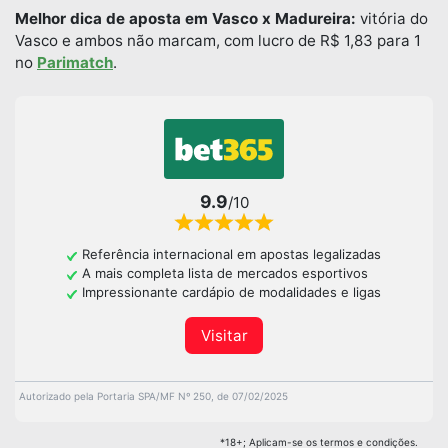
Melhor dica de aposta em Vasco x Madureira
:
vitória do
Vasco e ambos não marcam, com lucro de R$ 1,83 para 1
no
Parimatch
.
9.9
/10
Referência internacional em apostas legalizadas
A mais completa lista de mercados esportivos
Impressionante cardápio de modalidades e ligas
Visitar
Autorizado pela Portaria SPA/MF Nº 250, de 07/02/2025
*18+; Aplicam-se os termos e condições.