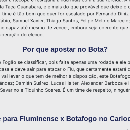
s da Taça Guanabara, e é mais do que provável que deixe o
time é tão bom que quer for escalado por Fernando Diniz 
Fábio, Samuel Xavier, Thiago Santos, Felipe Melo e Marcelo;
time capaz até mesmo de vencer, embora seja coerente que
uperação do elenco.
Por que apostar no Bota?
 Fogão se classificar, pois falta apenas uma rodada e ele 
 casa e deve sair para atacar o Flu, que certamente estará d
 vai levar o que tem de melhor à disposição, este Botafog
nández; Damián Suárez, Lucas Halter, Alexander Barboza e 
 Savarino e Tiquinho Soares. É um time de respeito, ningu
e para Fluminense x Botafogo no Cario