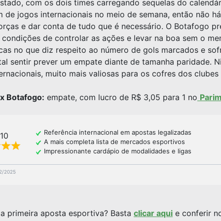
stado, com os dois times carregando sequelas do calendári
 de jogos internacionais no meio de semana, então não há 
rças e dar conta de tudo que é necessário. O Botafogo pr
condições de controlar as ações e levar na boa sem o men
as no que diz respeito ao número de gols marcados e sofr
otal sentir prever um empate diante de tamanha paridade. N
rnacionais, muito mais valiosas para os cofres dos clubes
x Botafogo:
empate, com lucro de R$ 3,05 para 1 no
Pari
Referência internacional em apostas legalizadas
/10
A mais completa lista de mercados esportivos
Impressionante cardápio de modalidades e ligas
02/2025
 a primeira aposta esportiva? Basta
clicar aqui
e conferir 