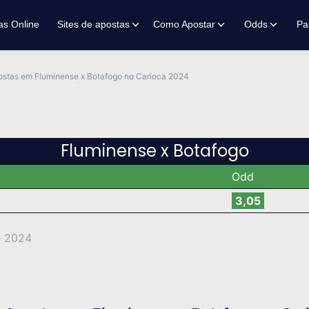
as Online
Sites de apostas
Como Apostar
Odds
Pa
ostas em Fluminense x Botafogo no Carioca 2024
Fluminense x Botafogo
Odd
3,05
e 2024