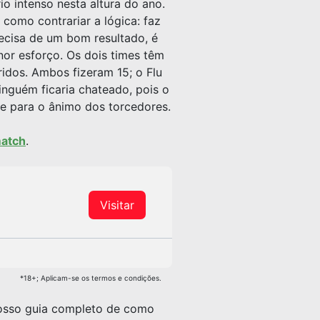
o intenso nesta altura do ano.
como contrariar a lógica: faz
ecisa de um bom resultado, é
or esforço. Os dois times têm
idos. Ambos fizeram 15; o Flu
inguém ficaria chateado, pois o
 e para o ânimo dos torcedores.
match
.
Visitar
*18+; Aplicam-se os termos e condições.
nosso guia completo de como