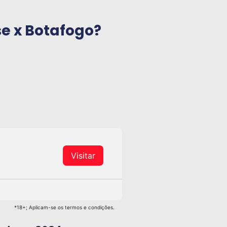
e x Botafogo?
Visitar
*18+; Aplicam-se os termos e condições.