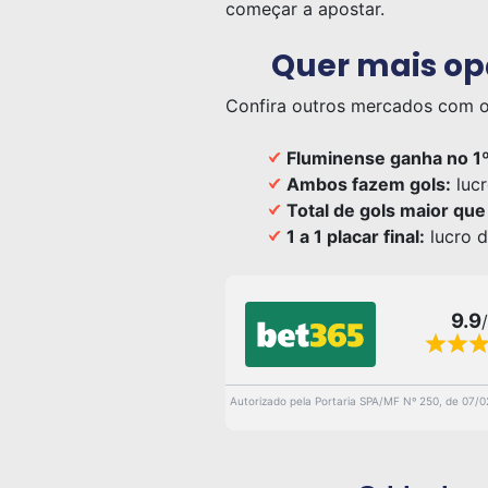
começar a apostar.
Quer mais op
Confira outros mercados com 
Fluminense ganha no 1
Ambos fazem gols:
lucr
Total de gols maior que 
1 a 1 placar final:
lucro d
9.9
Autorizado pela Portaria SPA/MF Nº 250, de 07/