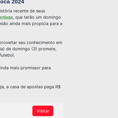
ioca 2024
stória recente de seus
rtivas
, que terão um domingo
ião ainda mais propícia para a
aproveitar seu conhecimento em
lia) de domingo (3) promete,
futebol.
ainda mais promissor para
eja, a casa de apostas paga R$
Visitar