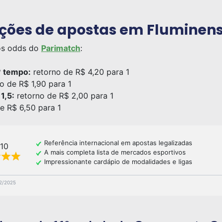
ções de apostas em Fluminens
os odds do
Parimatch
:
º tempo:
retorno de R$ 4,20 para 1
o de R$ 1,90 para 1
1,5:
retorno de R$ 2,00 para 1
e R$ 6,50 para 1
Referência internacional em apostas legalizadas
/10
A mais completa lista de mercados esportivos
Impressionante cardápio de modalidades e ligas
02/2025