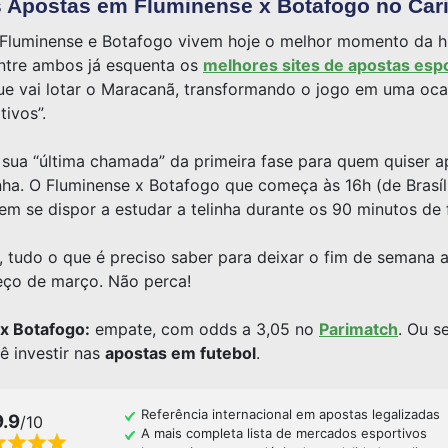
 Apostas em Fluminense x Botafogo no Car
 Fluminense e Botafogo vivem hoje o melhor momento da hi
entre ambos já esquenta os
melhores sites de apostas espo
ue vai lotar o Maracanã, transformando o jogo em uma ocas
tivos”.
a sua “última chamada” da primeira fase para quem quiser 
nha. O Fluminense x Botafogo que começa às 16h (de Brasí
em se dispor a estudar a telinha durante os 90 minutos de 
a, tudo o que é preciso saber para deixar o fim de semana 
meço de março. Não perca!
x Botafogo:
empate, com odds a 3,05 no
Parimatch
. Ou s
ê investir nas
apostas em futebol
.
Referência internacional em apostas legalizadas
9.9
/10
A mais completa lista de mercados esportivos