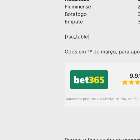
Fluminense
Botafogo
Empate
[/su_table]
Odds em 1º de março, para ap
9.9
Autorizado pela Portaria SPA/MF Nº 250, de 07/
Porque o time acaba de conquist