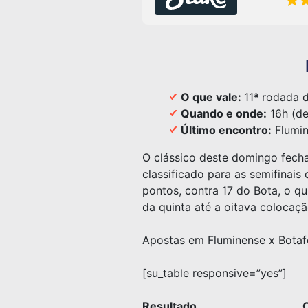
O que vale:
11ª rodada 
Quando e onde:
16h (de
Último encontro:
Flumin
O clássico deste domingo fech
classificado para as semifinai
pontos, contra 17 do Bota, o q
da quinta até a oitava colocaç
Apostas em Fluminense x Bota
[su_table responsive=”yes”]
Resultado