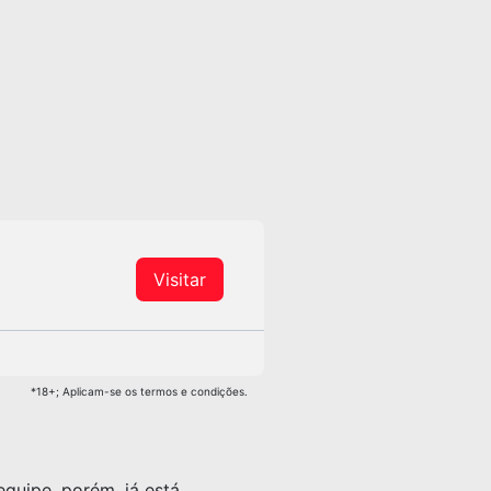
Visitar
*18+; Aplicam-se os termos e condições.
equipe, porém, já está