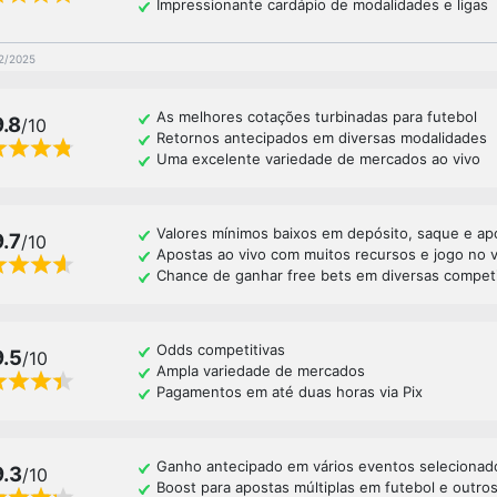
Impressionante cardápio de modalidades e ligas
02/2025
As melhores cotações turbinadas para futebol
9.8
/10
Retornos antecipados em diversas modalidades
Uma excelente variedade de mercados ao vivo
Valores mínimos baixos em depósito, saque e ap
9.7
/10
Apostas ao vivo com muitos recursos e jogo no 
Chance de ganhar free bets em diversas compet
Odds competitivas
9.5
/10
Ampla variedade de mercados
Pagamentos em até duas horas via Pix
Ganho antecipado em vários eventos selecionad
9.3
/10
Boost para apostas múltiplas em futebol e outro