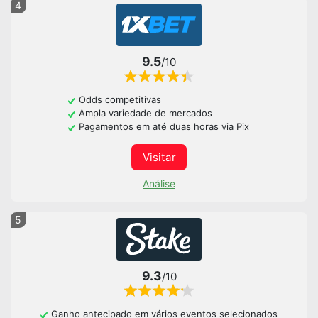
4
9.5
/10
Odds competitivas
Ampla variedade de mercados
Pagamentos em até duas horas via Pix
Visitar
Análise
5
9.3
/10
Ganho antecipado em vários eventos selecionados