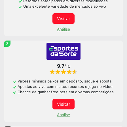
Retornos antecipados em diversas modalidades
Uma excelente variedade de mercados ao vivo
Visitar
Análise
3
9.7
/10
Valores mínimos baixos em depósito, saque e aposta
Apostas ao vivo com muitos recursos e jogo no vídeo
Chance de ganhar free bets em diversas competições
Visitar
Análise