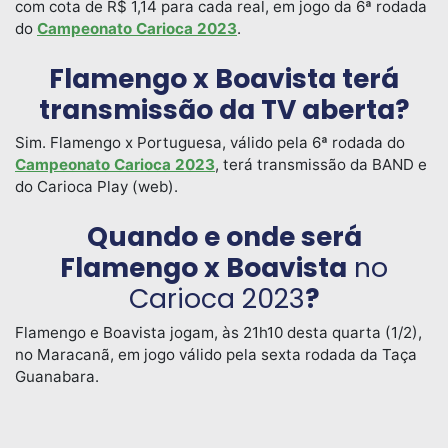
com cota de R$ 1,14 para cada real, em jogo da 6
ª rodada
do
Campeonato Carioca 2023
.
Flamengo x Boavista terá
transmissão da TV aberta?
Sim. Flamengo x Portuguesa, válido pela
6ª rodada do
Campeonato Carioca 2023
, terá transmissão da BAND e
do Carioca Play (web).
Quando e onde será
Flamengo x Boavista
no
Carioca 2023
?
Flamengo e Boavista jogam, às 21h10 desta quarta (1/2),
no Maracanã, em jogo válido pela sexta rodada da Taça
Guanabara.