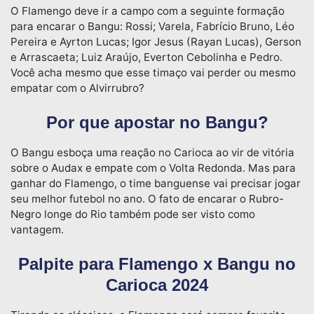
O Flamengo deve ir a campo com a seguinte formação
para encarar o Bangu: Rossi; Varela, Fabrício Bruno, Léo
Pereira e Ayrton Lucas; Igor Jesus (Rayan Lucas), Gerson
e Arrascaeta; Luiz Araújo, Everton Cebolinha e Pedro.
Você acha mesmo que esse timaço vai perder ou mesmo
empatar com o Alvirrubro?
Por que apostar no Bangu?
O Bangu esboça uma reação no Carioca ao vir de vitória
sobre o Audax e empate com o Volta Redonda. Mas para
ganhar do Flamengo, o time banguense vai precisar jogar
seu melhor futebol no ano. O fato de encarar o Rubro-
Negro longe do Rio também pode ser visto como
vantagem.
Palpite para Flamengo x Bangu no
Carioca 2024