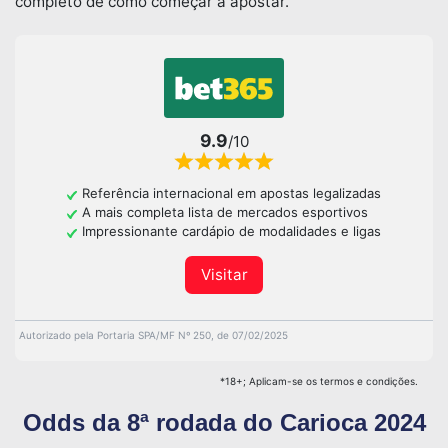
completo de como começar a apostar.
9.9
/10
Referência internacional em apostas legalizadas
A mais completa lista de mercados esportivos
Impressionante cardápio de modalidades e ligas
Visitar
Autorizado pela Portaria SPA/MF Nº 250, de 07/02/2025
*18+; Aplicam-se os termos e condições.
Odds da 8ª rodada do Carioca 2024