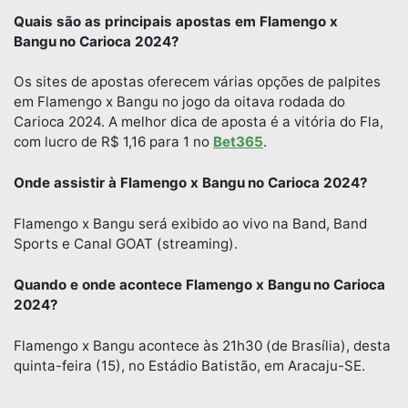
Quais são as principais apostas em Flamengo x
Bangu
no Carioca 2024?
Os sites de apostas oferecem várias opções de palpites
em Flamengo x Bangu no jogo da oitava rodada do
Carioca 2024. A melhor dica de aposta é a vitória do Fla,
com lucro de R$ 1,16 para 1 no
Bet365
.
Onde assistir à Flamengo x Bangu
no Carioca 2024?
Flamengo x Bangu será exibido ao vivo na Band, Band
Sports e Canal GOAT (streaming).
Quando e onde acontece Flamengo x Bangu
no Carioca
2024
?
Flamengo x Bangu acontece às 21h30 (de Brasília), desta
quinta-feira (15), no Estádio Batistão, em Aracaju-SE.