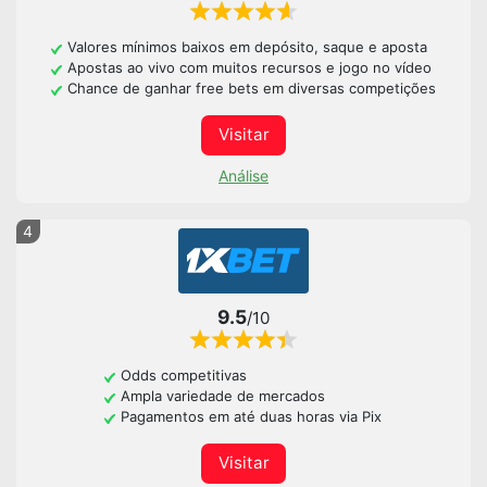
Valores mínimos baixos em depósito, saque e aposta
Apostas ao vivo com muitos recursos e jogo no vídeo
Chance de ganhar free bets em diversas competições
Visitar
Análise
4
9.5
/10
Odds competitivas
Ampla variedade de mercados
Pagamentos em até duas horas via Pix
Visitar