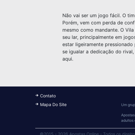
Não vai ser um jogo fácil. O ti
Porém, vem com perda de confia
mesmo como mandante. O Vila 
seu lar, principalmente em jogo
estar ligeiramente pressionado 
se igualar a dedicação do rival
aqui.
Contato
Mapa Do Site
Um grup
Apostas
adultos
©2015 - 2026 Apostas Online
-
Todos os direito