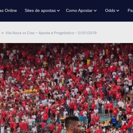
as Online
Sites de apostas
Como Apostar
Odds
Pa
Vila Nova vs Crac – Aposta e Prognóstico – 31/01/2019