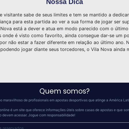
Nossa Dica
me visitante sabe de seus limites e tem se mantido a dedica
nça para esta partida ao ver a sua forma de jogar ser su
Nova está a dever e atua em modo parecido com o último
s onde é visto como favorito, ainda consegue dar-se um po
por não estar a fazer diferente em relação ao último ano. N
, podendo jogar diante seus torcedores, o Vila Nova ainda 
Quem somos?
o maravilhoso de profissionais em apostas desportivas que atinge a América Lat
online é um site que oferece informações úteis sobre casas de apostas e que so
 o devem acessar.
Jogue com responsabilidade!
s reservados.