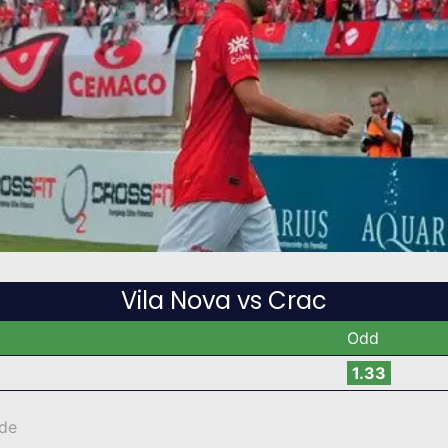
Vila Nova vs Crac
Odd
1.33
 de