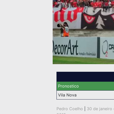
Pronostico
Vila Nova
Pedro Coelho
|
30 de janeiro