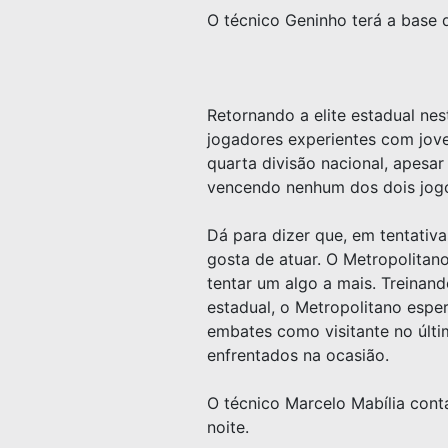
O técnico Geninho terá a base 
Retornando a elite estadual n
jogadores experientes com jov
quarta divisão nacional, apesa
vencendo nenhum dos dois jogo
Dá para dizer que, em tentativa
gosta de atuar. O Metropolitan
tentar um algo a mais. Treinand
estadual, o Metropolitano espe
embates como visitante no últi
enfrentados na ocasião.
O técnico Marcelo Mabília cont
noite.