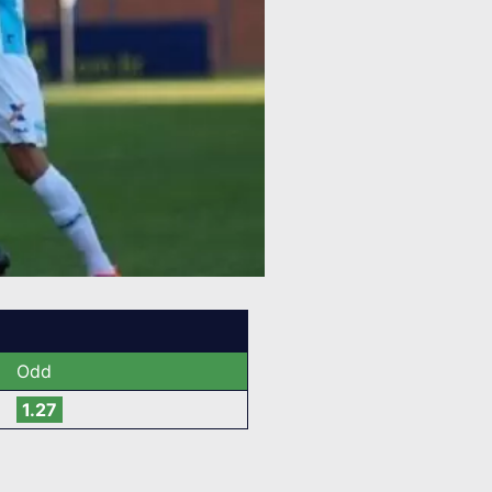
Odd
1.27