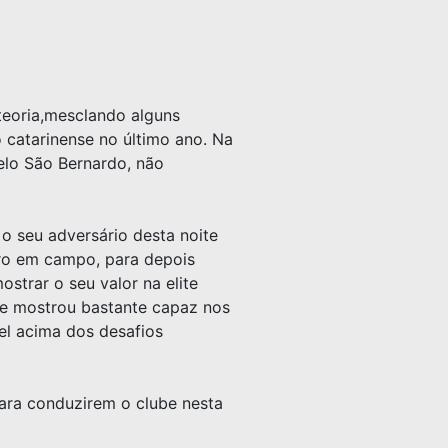
teoria,mesclando alguns
catarinense no último ano. Na
elo São Bernardo, não
 o seu adversário desta noite
uro em campo, para depois
strar o seu valor na elite
 se mostrou bastante capaz nos
el acima dos desafios
para conduzirem o clube nesta