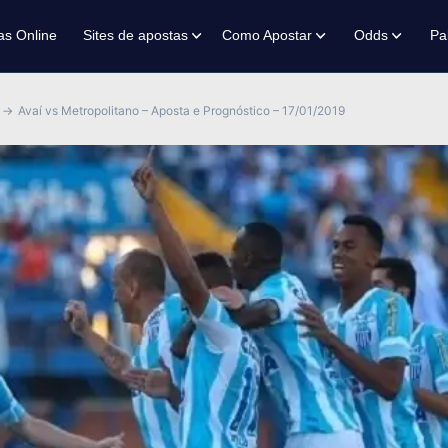
as Online
Sites de apostas
Como Apostar
Odds
Pa
Avaí vs Metropolitano – Aposta e Prognóstico – 17/01/2019