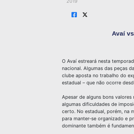
2019
Avaí vs
O Avaí estreará nesta temporad
nacional. Algumas das peças da
clube aposta no trabalho do ex
estadual – que não ocorre desd
Apesar de alguns bons valores n
algumas dificuldades de imposi
certo. No estadual, porém, na m
para manter-se organizado e pr
dominante também é fundamenta