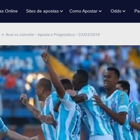
as Online
Sites de apostas
Como Apostar
Odds
Pa
Avaí vs Joinville – Aposta e Prognóstico – 03/03/2019