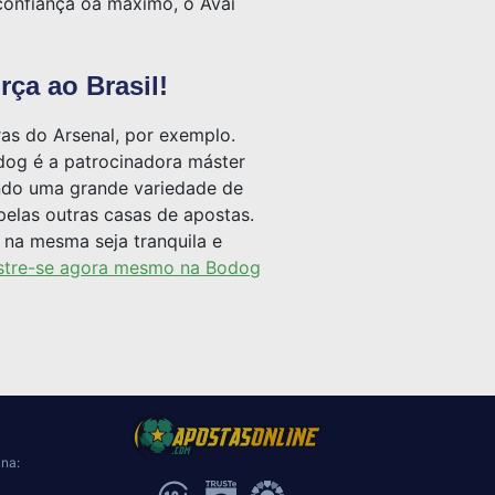
 confiança oa máximo, o Avaí
ça ao Brasil!
as do Arsenal, por exemplo.
dog é a patrocinadora máster
endo uma grande variedade de
elas outras casas de apostas.
na mesma seja tranquila e
tre-se agora mesmo na Bodog
ina: