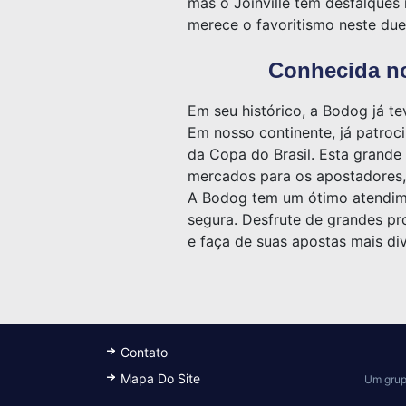
mas o Joinville tem desfalques
merece o favoritismo neste due
Conhecida no
Em seu histórico, a Bodog já t
Em nosso continente, já patro
da Copa do Brasil. Esta grande
mercados para os apostadores,
A Bodog tem um ótimo atendime
segura. Desfrute de grandes p
e faça de suas apostas mais div
Contato
Mapa Do Site
Um grup