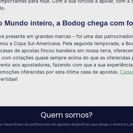
 importantes para hoje. Com a sua torcida a apoiar, com a
lo.
 Mundo inteiro, a Bodog chega com for
eve presente em grandes marcas – foi uma das patrocinador
cinou a Copa Sul-Americana. Pela segunda temporada, a Bo
 casas de apostas fincou bandeira em nossa terra, oferec
 com cotações quase sempre acima do que as oferecidas p
nto aos apostadores, fazendo com que a sua experiência 
romoções oferecidas por esta ótima casa de apostas.
Cadas
ertidas!
Quem somos?
o maravilhoso de profissionais em apostas desportivas que atinge a América Lat