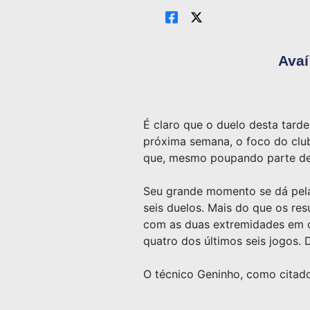
Avaí
É claro que o duelo desta tard
próxima semana, o foco do club
que, mesmo poupando parte de 
Seu grande momento se dá pela 
seis duelos. Mais do que os re
com as duas extremidades em c
quatro dos últimos seis jogos.
O técnico Geninho, como citado