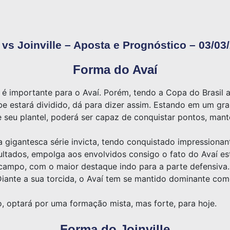
 vs Joinville – Aposta e Prognóstico – 03/03
Forma do Avaí
e é importante para o Avaí. Porém, tendo a Copa do Brasil 
e estará dividido, dá para dizer assim. Estando em um gr
seu plantel, poderá ser capaz de conquistar pontos, mant
gigantesca série invicta, tendo conquistado impressionant
sultados, empolga aos envolvidos consigo o fato do Avaí e
ampo, com o maior destaque indo para a parte defensiva.
 Diante a sua torcida, o Avaí tem se mantido dominante co
, optará por uma formação mista, mas forte, para hoje.
Forma do Joinville