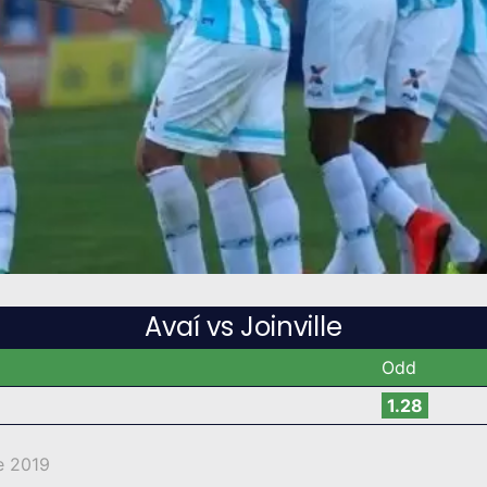
Avaí vs Joinville
Odd
1.28
e 2019