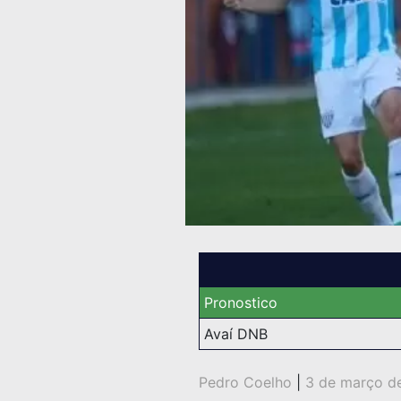
Pronostico
Avaí DNB
Pedro Coelho
|
3 de março d