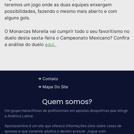
teremos um jogo onde as duas equipes enxergam
possibilidades, fazendo o mesmo mais aberto e com
alguns gols.
O Monarcas Morelia vai cumprir todo o seu favoritismo no
duelo desta sexta-feira o Campeonato Mexicano? Confira
a análise do duelo
aqui.
Contato
Mapa Do Site
Quem somos?
Um grupo maravilhoso de profissionais em apostas desportivas que atinge
a América Latina:
Apostasonline é um site que oferece informações úteis sobre casas de
apostas e que somente adultos o devem acessar.
Jogue com