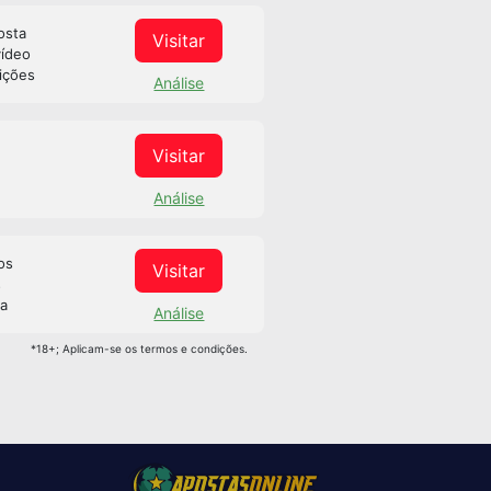
osta
Visitar
vídeo
ições
Análise
Visitar
Análise
os
Visitar
s
sa
Análise
*18+; Aplicam-se os termos e condições.