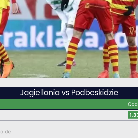
Jagiellonia vs Podbeskidzie
Odd
1.3
ro de