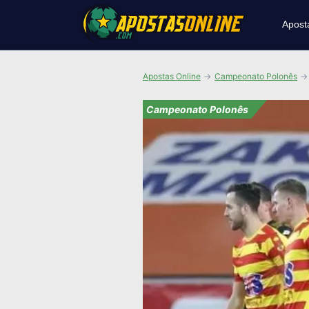
Apost
Apostas Online
Campeonato Polonês
Campeonato Polonês