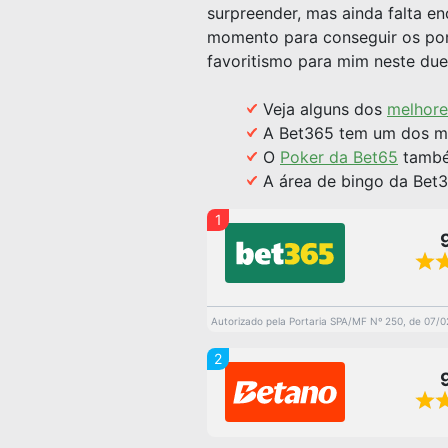
surpreender, mas ainda falta e
momento para conseguir os pont
favoritismo para mim neste due
Veja alguns dos
melhore
A Bet365 tem um dos me
O
Poker da Bet65
também
A área de bingo da Bet3
1
Autorizado pela Portaria SPA/MF Nº 250, de 07/
2