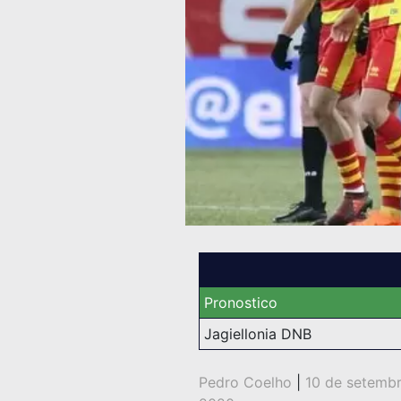
Pronostico
Jagiellonia DNB
Pedro Coelho
|
10 de setemb