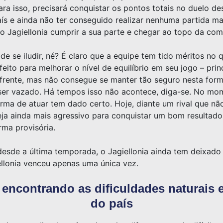
ara isso, precisará conquistar os pontos totais no duelo de
aís e ainda não ter conseguido realizar nenhuma partida m
o Jagiellonia cumprir a sua parte e chegar ao topo da com
de se iludir, né? É claro que a equipe tem tido méritos no
feito para melhorar o nível de equilíbrio em seu jogo – pr
a frente, mas não consegue se manter tão seguro nesta form
 ser vazado. Há tempos isso não acontece, diga-se. No mo
forma de atuar tem dado certo. Hoje, diante um rival que nã
eja ainda mais agressivo para conquistar um bom resultado
ma provisória.
de a última temporada, o Jagiellonia ainda tem deixado a
llonia venceu apenas uma única vez.
ncontrando as dificuldades naturais e
do país