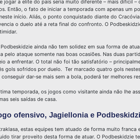
jogar a elite do país seria muito diferente – mais difícil 
os. Então, o fato de iniciar a temporada com apenas um po
este início. Aliás, o ponto conquistado diante do Cracóvia
vencia o duelo até a reta final do confronto. O Podbeskid
timidar.
 Podbeskidzie ainda não tem solidez em sua forma de atua
a pelo ataque somente nas boas ocasiões. Nas duas partid
o a enfrentar. O total não foi tão satisfatório – principalm
s gols sofridos por duelo. Ter marcado quatro gols nestes
 conseguir dar-se mais sem a bola, poderá ter melhores re
ltima temporada, os jogos como visitante ainda não lhe a
mas seis saídas de casa.
go ofensivo, Jagiellonia e Podbeskidz
traklasa, estas equipes tem atuado de forma muito franca
ido tirar proveito desta forma de atuar. O Podbeskidzie t