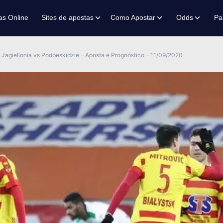
as Online
Sites de apostas
Como Apostar
Odds
Pa
Jagiellonia vs Podbeskidzie – Aposta e Prognóstico – 11/09/2020