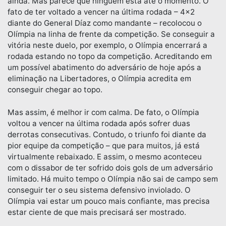
ainda. Mas parece que ninguém está até o momento. O
fato de ter voltado a vencer na última rodada – 4×2
diante do General Díaz como mandante – recolocou o
Olímpia na linha de frente da competição. Se conseguir a
vitória neste duelo, por exemplo, o Olímpia encerrará a
rodada estando no topo da competição. Acreditando em
um possível abatimento do adversário de hoje após a
eliminação na Libertadores, o Olímpia acredita em
conseguir chegar ao topo.
Mas assim, é melhor ir com calma. De fato, o Olímpia
voltou a vencer na última rodada após sofrer duas
derrotas consecutivas. Contudo, o triunfo foi diante da
pior equipe da competição – que para muitos, já está
virtualmente rebaixado. E assim, o mesmo aconteceu
com o dissabor de ter sofrido dois gols de um adversário
limitado. Há muito tempo o Olímpia não sai de campo sem
conseguir ter o seu sistema defensivo inviolado. O
Olímpia vai estar um pouco mais confiante, mas precisa
estar ciente de que mais precisará ser mostrado.