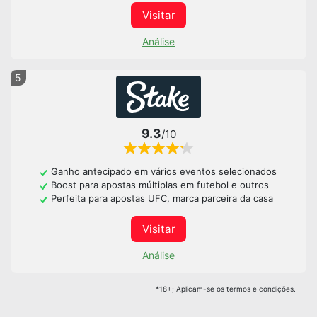
Visitar
Análise
5
9.3
/10
Ganho antecipado em vários eventos selecionados
Boost para apostas múltiplas em futebol e outros
Perfeita para apostas UFC, marca parceira da casa
Visitar
Análise
*18+; Aplicam-se os termos e condições.