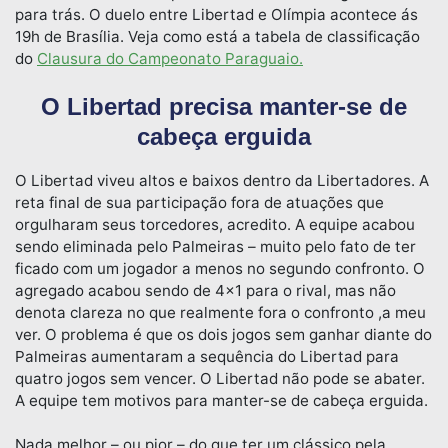
para trás. O duelo entre Libertad e Olímpia acontece ás
19h de Brasília. Veja como está a tabela de classificação
do
Clausura do Campeonato Paraguaio.
O Libertad precisa manter-se de
cabeça erguida
O Libertad viveu altos e baixos dentro da Libertadores. A
reta final de sua participação fora de atuações que
orgulharam seus torcedores, acredito. A equipe acabou
sendo eliminada pelo Palmeiras – muito pelo fato de ter
ficado com um jogador a menos no segundo confronto. O
agregado acabou sendo de 4×1 para o rival, mas não
denota clareza no que realmente fora o confronto ,a meu
ver. O problema é que os dois jogos sem ganhar diante do
Palmeiras aumentaram a sequência do Libertad para
quatro jogos sem vencer. O Libertad não pode se abater.
A equipe tem motivos para manter-se de cabeça erguida.
Nada melhor – ou pior – do que ter um clássico pela