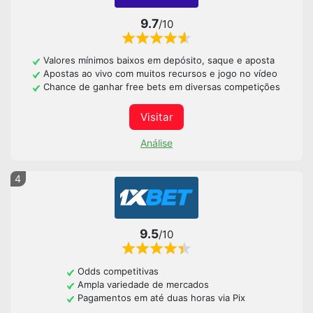
9.7
/10
Valores mínimos baixos em depósito, saque e aposta
Apostas ao vivo com muitos recursos e jogo no vídeo
Chance de ganhar free bets em diversas competições
Visitar
Análise
4
9.5
/10
Odds competitivas
Ampla variedade de mercados
Pagamentos em até duas horas via Pix