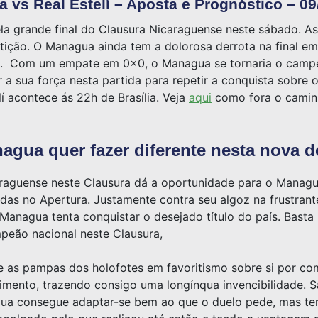
 vs Real Estelí – Aposta e Prognóstico – 09
la grande final do Clausura Nicaraguense neste sábado. A
ição. O Managua ainda tem a dolorosa derrota na final em
ez. Com um empate em 0x0, o Managua se tornaria o camp
r a sua força nesta partida para repetir a conquista sobre 
lí acontece ás 22h de Brasília. Veja
aqui
como fora o caminh
agua quer fazer diferente nesta nova d
aguense neste Clausura dá a oportunidade para o Managua 
vidas no Apertura. Justamente contra seu algoz na frustra
Managua tenta conquistar o desejado título do país. Basta
peão nacional neste Clausura,
 as pampas dos holofotes em favoritismo sobre si por com
imento, trazendo consigo uma longínqua invencibilidade. Sã
gua consegue adaptar-se bem ao que o duelo pede, mas tem