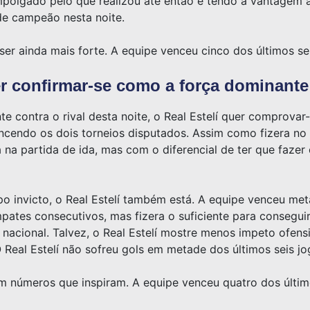
empolgado pelo que realizou até então e tendo a vantagem 
de campeão nesta noite.
er ainda mais forte. A equipe venceu cinco dos últimos s
er confirmar-se como a força dominant
 contra o rival desta noite, o Real Estelí quer comprova
cendo os dois torneios disputados. Assim como fizera no Ap
a na partida de ida, mas com o diferencial de ter que faze
po invicto, o Real Estelí também está. A equipe venceu met
pates consecutivos, mas fizera o suficiente para conseguir
 nacional. Talvez, o Real Estelí mostre menos impeto ofensi
Real Estelí não sofreu gols em metade dos últimos seis jo
em números que inspiram. A equipe venceu quatro dos últim