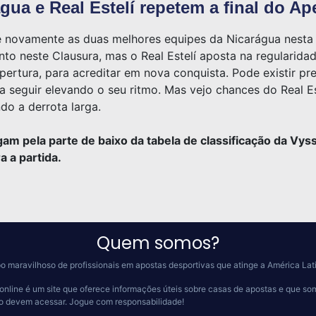
ua e Real Estelí repetem a final do Ap
nte novamente as duas melhores equipes da Nicarágua nes
to neste Clausura, mas o Real Estelí aposta na regularid
pertura, para acreditar em nova conquista. Pode existir p
 seguir elevando o seu ritmo. Mas vejo chances do Real Est
do a derrota larga.
m pela parte de baixo da tabela de classificação da Vys
a a partida.
Quem somos?
o maravilhoso de profissionais em apostas desportivas que atinge a América Lat
online é um site que oferece informações úteis sobre casas de apostas e que so
 o devem acessar.
Jogue com responsabilidade!