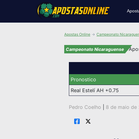
Apost
Apostas Online
Campeonato Nicarague
Campeonato Nicaraguense
Pronostico
Real Estelí AH +0.75
Pedro Coelho
|
8 de maio de