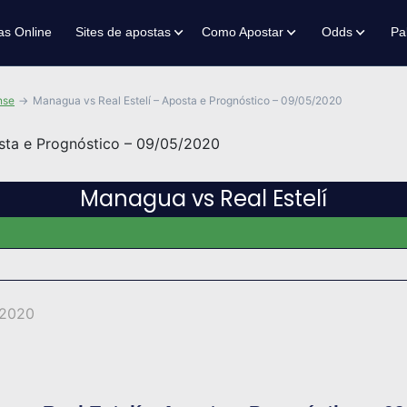
as Online
Sites de apostas
Como Apostar
Odds
Pa
nse
Managua vs Real Estelí – Aposta e Prognóstico – 09/05/2020
Managua vs Real Estelí
 2020