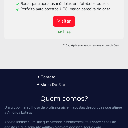
Boost para apostas múltiplas em futebol e outros
Perfeita para apostas UFC, marca parceira da casa
Visitar
Análise
*18+; Aplicam-se os termos e condições.
Contato
Mapa Do Site
Quem somos?
Um grupo maravilhoso de profissionais em apostas desportivas que atinge
a América Latina:
Apostasonline é um site que oferece informações úteis sobre casas de
apostas e que somente adultos o devem acessar.
Jogue com