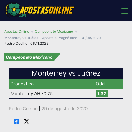
Apostas Online
Campeonato Mexicano
Monterrey vs Juárez – Aposta e Prognóstico – 30/08/2020
Pedro Coelho | 06.11.2025
Campeonato Mexicano
Monterrey vs Juárez
Pronostico
Odd
Monterrey AH -0.25
1.32
Pedro Coelho
|
29 de agosto de 2020