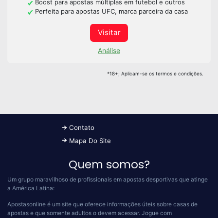
Boost para apostas múltiplas em futebol e outros
Perfeita para apostas UFC, marca parceira da casa
Visitar
Análise
*18+; Aplicam-se os termos e condições.
Contato
Mapa Do Site
Quem somos?
Um grupo maravilhoso de profissionais em apostas desportivas que atinge
a América Latina:
Apostasonline é um site que oferece informações úteis sobre casas de
apostas e que somente adultos o devem acessar.
Jogue com