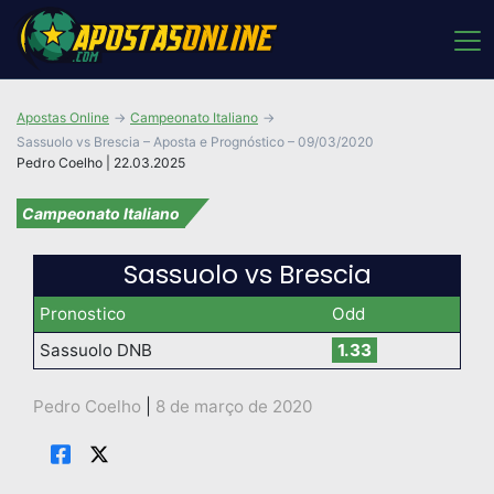
Apostas Online
Campeonato Italiano
Sassuolo vs Brescia – Aposta e Prognóstico – 09/03/2020
Pedro Coelho | 22.03.2025
Campeonato Italiano
Sassuolo vs Brescia
Pronostico
Odd
Sassuolo DNB
1.33
Pedro Coelho
|
8 de março de 2020