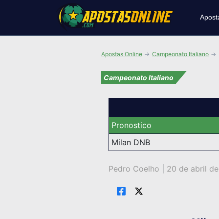
Apost
Apostas Online
Campeonato Italiano
Campeonato Italiano
Pronostico
Milan DNB
Pedro Coelho
|
20 de abril d