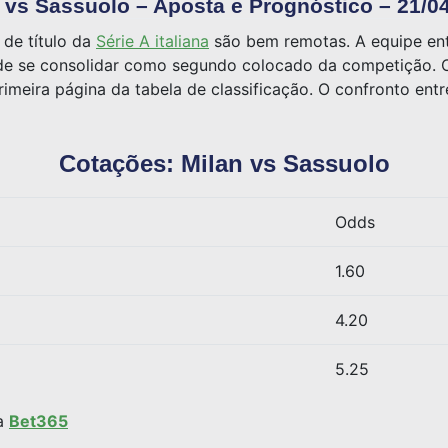
 vs Sassuolo – Aposta e Prognóstico – 21/0
 de título da
Série A italiana
são bem remotas. A equipe en
 de se consolidar como segundo colocado da competição. 
imeira página da tabela de classificação. O confronto ent
Cotações: Milan vs Sassuolo
Odds
1.60
4.20
5.25
 a
Bet365