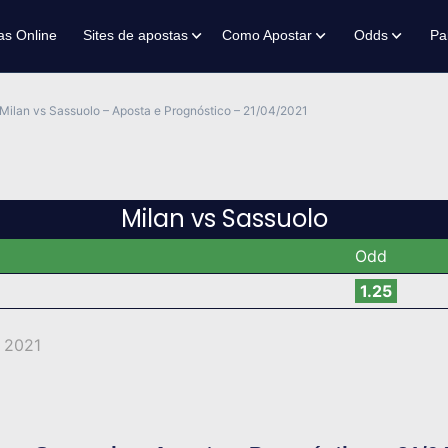
as Online
Sites de apostas
Como Apostar
Odds
Pa
Milan vs Sassuolo – Aposta e Prognóstico – 21/04/2021
Milan vs Sassuolo
Odd
1.25
e 2021