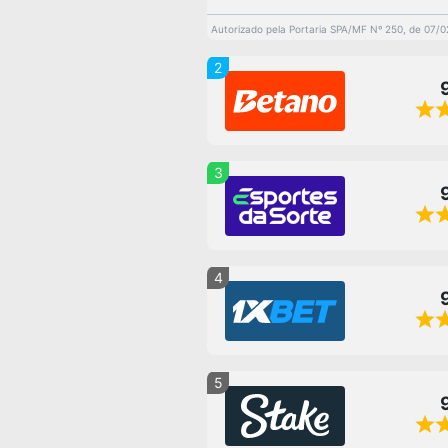
Autorizado pela Portaria SPA/MF Nº 250, de 07/
2
3
4
5