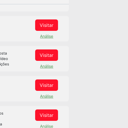
Visitar
Análise
osta
Visitar
vídeo
ições
Análise
Visitar
Análise
os
Visitar
s
sa
Análise