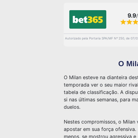
9.9
Autorizado pela Portaria SPA/MF Nº 250, de 07/
O Mil
O Milan esteve na dianteira des
temporada ver o seu maior riva
tabela de classificação. A disp
si nas últimas semanas, para ma
duelos.
Nestes compromissos, o Milan v
apostar em sua força ofensiva
menos, se mostrou agressiva e 