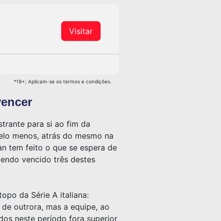
Visitar
*18+; Aplicam-se os termos e condições.
vencer
trante para si ao fim da
 pelo menos, atrás do mesmo na
an tem feito o que se espera de
 tendo vencido três destes
po da Série A italiana:
de outrora, mas a equipe, ao
dos neste período fora superior