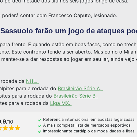
lo perdeu metade dos últimos seis jogos longe de casa.
o poderá contar com Francesco Caputo, lesionado.
 Sassuolo farão um jogo de ataques p
para frente. E quando estão em boas fases, como no trec
ente. Este confronto tende a ser aberto. Mas como o Milan
a manter-se a dar respostas ao jogar em seu lar, ainda vejo
a rodada da
NHL.
alpites para a rodada do
Brasileirão Série A.
pites para a rodada do
Brasileirão Série B.
ites para a rodada da
Liga MX.
Referência internacional em apostas legalizadas
9.9
/10
A mais completa lista de mercados esportivos
Impressionante cardápio de modalidades e ligas