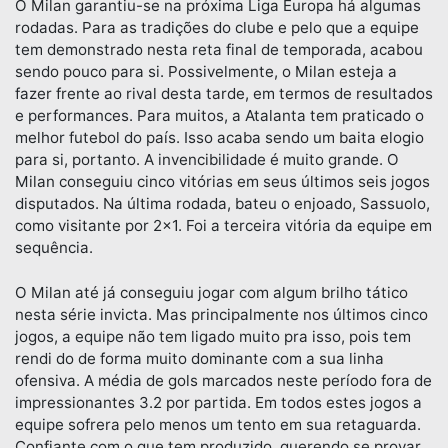
O Milan garantiu-se na próxima Liga Europa há algumas
rodadas. Para as tradições do clube e pelo que a equipe
tem demonstrado nesta reta final de temporada, acabou
sendo pouco para si. Possivelmente, o Milan esteja a
fazer frente ao rival desta tarde, em termos de resultados
e performances. Para muitos, a Atalanta tem praticado o
melhor futebol do país. Isso acaba sendo um baita elogio
para si, portanto. A invencibilidade é muito grande. O
Milan conseguiu cinco vitórias em seus últimos seis jogos
disputados. Na última rodada, bateu o enjoado, Sassuolo,
como visitante por 2×1. Foi a terceira vitória da equipe em
sequência.
O Milan até já conseguiu jogar com algum brilho tático
nesta série invicta. Mas principalmente nos últimos cinco
jogos, a equipe não tem ligado muito pra isso, pois tem
rendi do de forma muito dominante com a sua linha
ofensiva. A média de gols marcados neste período fora de
impressionantes 3.2 por partida. Em todos estes jogos a
equipe sofrera pelo menos um tento em sua retaguarda.
Confiante com o que tem produzido, querendo se provar