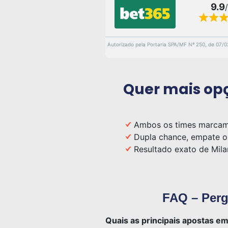
9.9
Autorizado pela Portaria SPA/MF Nº 250, de 07/
Quer mais opç
Ambos os times marcam g
Dupla chance, empate ou 
Resultado exato de Milan
FAQ – Perg
Quais as principais apostas e