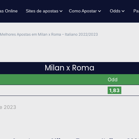
as Online
Sites de apostas
Como Apostar
Odds
Pa
Melhores Apostas em Milan x Roma – Italiano 2022/2023
Milan x Roma
Odd
1,83
de 2023