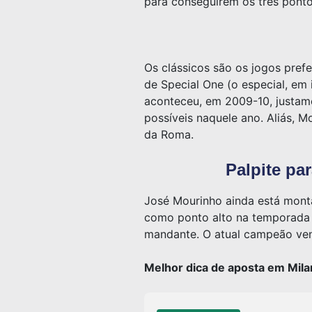
para conseguirem os três pont
Os clássicos são os jogos prefe
de Special One (o especial, em
aconteceu, em 2009-10, justame
possíveis naquele ano. Aliás, 
da Roma.
Palpite pa
José Mourinho ainda está mont
como ponto alto na temporada a
mandante. O atual campeão ven
Melhor dica de aposta em Mila