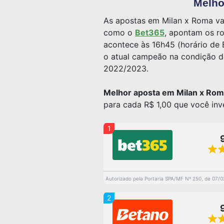
Melho
As apostas em Milan x Roma va
como o
Bet365
, apontam os ro
acontece às 16h45 (horário de B
o atual campeão na condição de
2022/2023.
Melhor aposta em Milan x Ro
para cada R$ 1,00 que você inv
1
Autorizado pela Portaria SPA/MF Nº 250, de 07/
2