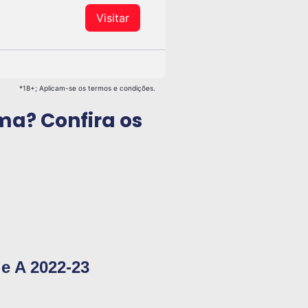
Visitar
*18+; Aplicam-se os termos e condições.
ma? Confira os
e A 2022-23