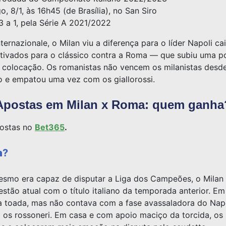
, 8/1, às 16h45 (de Brasília), no San Siro
3 a 1, pela Série A 2021/2022
Internazionale, o Milan viu a diferença para o líder Napoli c
tivados para o clássico contra a Roma — que subiu uma p
 colocação. Os romanistas não vencem os milanistas desde
o e empatou uma vez com os giallorossi.
Apostas em
Milan x Roma
: quem ganha
postas no
Bet365
.
n
?
esmo era capaz de disputar a Liga dos Campeões, o Milan
estão atual com o título italiano da temporada anterior.
a toada, mas não contava com a fase avassaladora do Napol
os rossoneri. Em casa e com apoio maciço da torcida, os m