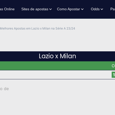
as Online
Sites de apostas
Como Apostar
Odds
Pa
Melhores Apostas em Lazio x Milan na Série A 23/24
Lazio x Milan
O
1
ro de