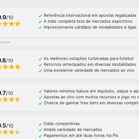
Referência internacional em apostas legalizadas
9.9
/10
A mais completa lista de mercados esportivos
Impressionante cardápio de modalidades e ligas
02/2025
As melhores cotações turbinadas para futebol
9.8
/10
Retornos antecipados em diversas modalidades
Uma excelente variedade de mercados ao vivo
Valores mínimos baixos em depósito, saque e ap
9.7
/10
Apostas ao vivo com muitos recursos e jogo no 
Chance de ganhar free bets em diversas compet
Odds competitivas
9.5
/10
Ampla variedade de mercados
Pagamentos em até duas horas via Pix