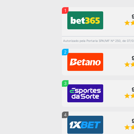
1
Autorizado pela Portaria SPA/MF Nº 250, de 07/
2
3
4