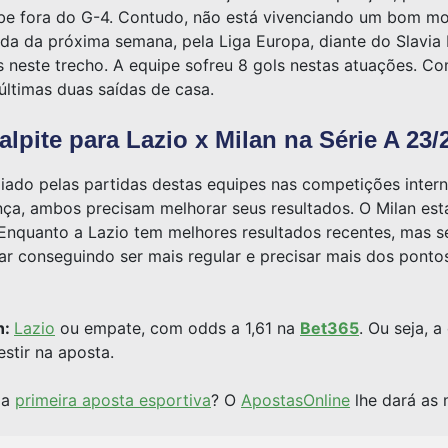
ube fora do G-4. Contudo, não está vivenciando um bom mo
tida da próxima semana, pela Liga Europa, diante do Slavia
 neste trecho. A equipe sofreu 8 gols nestas atuações. Co
últimas duas saídas de casa.
alpite para Lazio x Milan na Série A 23/
iado pelas partidas destas equipes nas competições inter
ça, ambos precisam melhorar seus resultados. O Milan est
Enquanto a Lazio tem melhores resultados recentes, mas s
r conseguindo ser mais regular e precisar mais dos pontos
n:
Lazio
ou empate, com odds a 1,61 na
Bet365
. Ou seja, 
stir na aposta.
 a
primeira aposta esportiva
? O
ApostasOnline
lhe dará as 