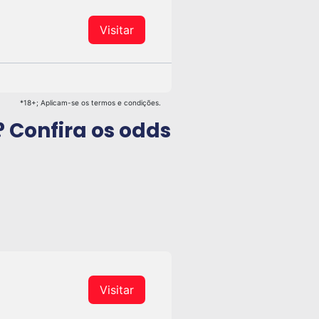
Visitar
*18+; Aplicam-se os termos e condições.
 Confira os odds
Visitar