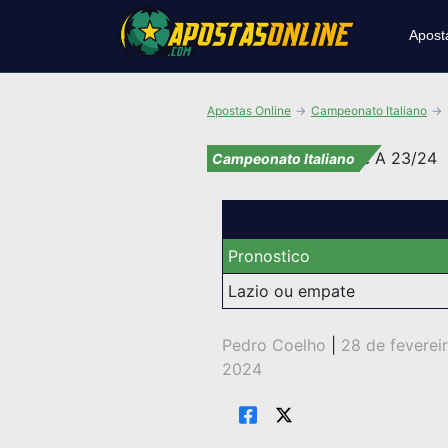
Apost
Apostas Online
Campeonato Italiano
Campeonato Italiano
Pronostico
Lazio ou empate
Pedro Coelho
|
28 de feverei
2024