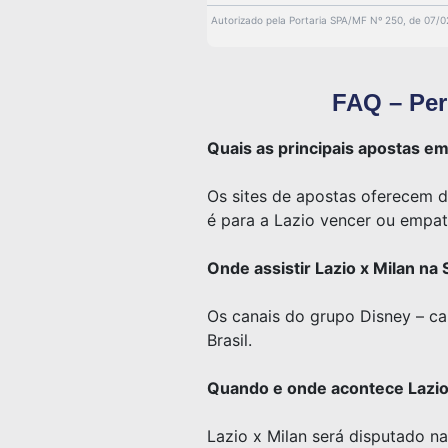
Autorizado pela Portaria SPA/MF Nº 250, de 07/
FAQ – Per
Quais as principais apostas em
Os sites de apostas oferecem d
é para a Lazio vencer ou empat
Onde assistir Lazio x Milan na
Os canais do grupo Disney – can
Brasil.
Quando e onde acontece Lazio 
Lazio x Milan será disputado na 