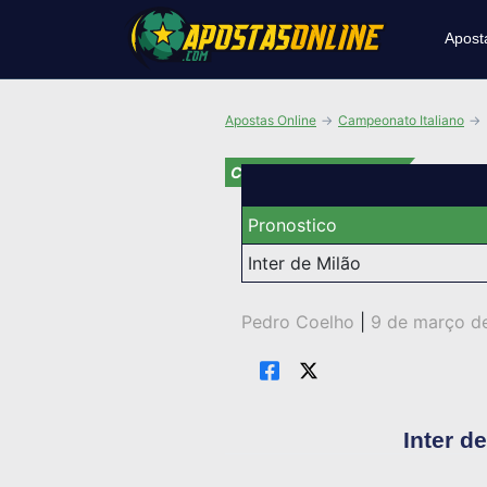
Apost
Apostas Online
Campeonato Italiano
Campeonato Italiano
Pronostico
Inter de Milão
Pedro Coelho
|
9 de março d
Inter d