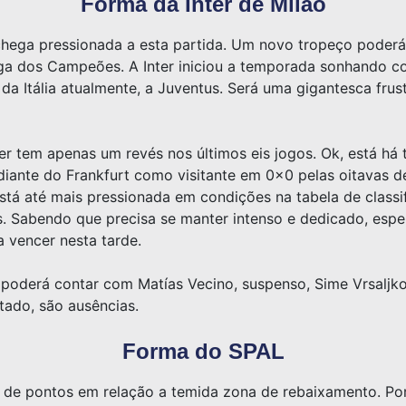
Forma da Inter de Milão
chega pressionada a esta partida. Um novo tropeço poderá 
iga dos Campeões. A Inter iniciou a temporada sonhando c
 da Itália atualmente, a Juventus. Será uma gigantesca frus
er tem apenas um revés nos últimos eis jogos. Ok, está há 
iante do Frankfurt como visitante em 0x0 pelas oitavas de 
está até mais pressionada em condições na tabela de class
 Sabendo que precisa se manter intenso e dedicado, esper
 a vencer nesta tarde.
o poderá contar com Matías Vecino, suspenso, Sime Vrsaljk
stado, são ausências.
Forma do SPAL
e pontos em relação a temida zona de rebaixamento. Poré