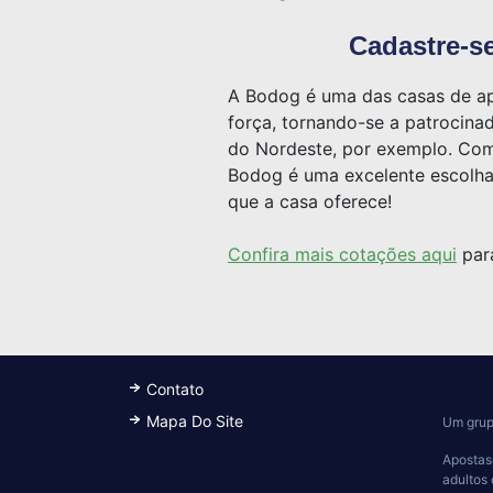
Cadastre-se
A Bodog é uma das casas de ap
força, tornando-se a patrocina
do Nordeste, por exemplo. Com
Bodog é uma excelente escolha 
que a casa oferece!
Confira mais cotações aqui
para
Contato
Mapa Do Site
Um grup
Apostas
adultos