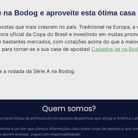
 na Bodog e aproveite esta ótima casa
ostas que mais crescem no país. Tradicional na Europa, 
dora oficial da Copa do Brasil e investindo em muitas pro
 bastantes mercados, com cotações acima do que a maiori
para tornar-se a sua casa de apostas!
Cadastre-se na Bo
 a rodada da Série A na Bodog.
Quem somos?
o maravilhoso de profissionais em apostas desportivas que atinge a América Lat
online é um site que oferece informações úteis sobre casas de apostas e que so
 o devem acessar.
Jogue com responsabilidade!