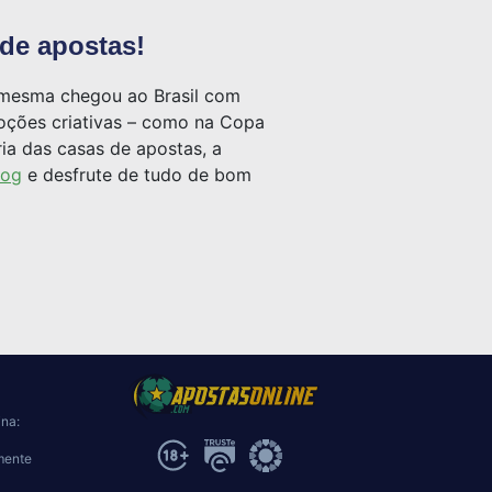
 de apostas!
a mesma chegou ao Brasil com
moções criativas – como na Copa
a das casas de apostas, a
dog
e desfrute de tudo de bom
ina:
mente