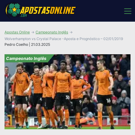
Apostas Online
Campeonato Inglês
Wolverhampton vs Crystal Palace -Aposta e Prognóstico – 02/01/2019
Pedro Coelho | 21.03.2025
Campeonato Inglês