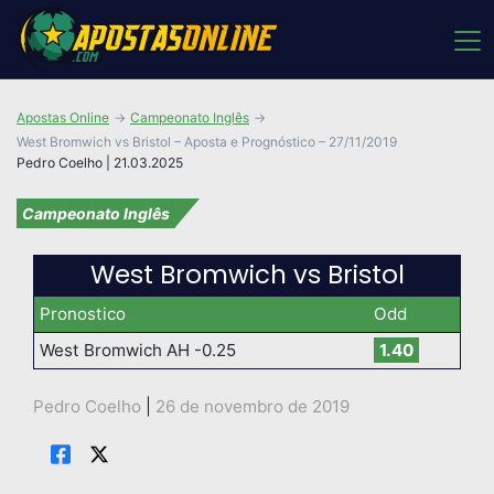
Apostas Online
Campeonato Inglês
West Bromwich vs Bristol – Aposta e Prognóstico – 27/11/2019
Pedro Coelho | 21.03.2025
Campeonato Inglês
West Bromwich vs Bristol
Pronostico
Odd
West Bromwich AH -0.25
1.40
Pedro Coelho
|
26 de novembro de 2019