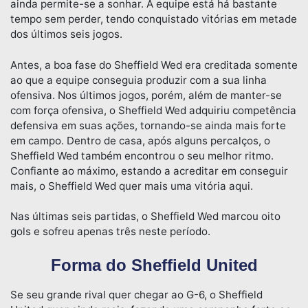
ainda permite-se a sonhar. A equipe está há bastante
tempo sem perder, tendo conquistado vitórias em metade
dos últimos seis jogos.
Antes, a boa fase do Sheffield Wed era creditada somente
ao que a equipe conseguia produzir com a sua linha
ofensiva. Nos últimos jogos, porém, além de manter-se
com força ofensiva, o Sheffield Wed adquiriu competência
defensiva em suas ações, tornando-se ainda mais forte
em campo. Dentro de casa, após alguns percalços, o
Sheffield Wed também encontrou o seu melhor ritmo.
Confiante ao máximo, estando a acreditar em conseguir
mais, o Sheffield Wed quer mais uma vitória aqui.
Nas últimas seis partidas, o Sheffield Wed marcou oito
gols e sofreu apenas três neste período.
Forma do Sheffield United
Se seu grande rival quer chegar ao G-6, o Sheffield