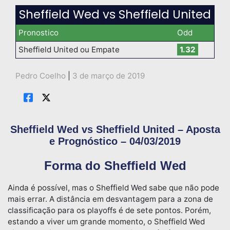
Sheffield Wed vs Sheffield United
Pronostico
Odd
Sheffield United ou Empate
1.32
Pedro Coelho
|
3 de março de 2019
Sheffield Wed vs Sheffield United – Aposta
e Prognóstico – 04/03/2019
Forma do Sheffield Wed
Ainda é possível, mas o Sheffield Wed sabe que não pode
mais errar. A distância em desvantagem para a zona de
classificação para os playoffs é de sete pontos. Porém,
estando a viver um grande momento, o Sheffield Wed