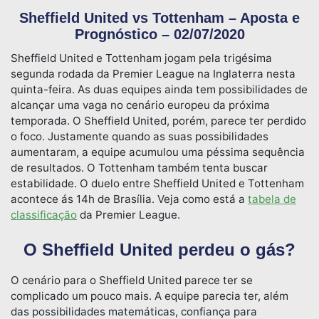
Sheffield United vs Tottenham – Aposta e
Prognóstico – 02/07/2020
Sheffield United e Tottenham jogam pela trigésima
segunda rodada da Premier League na Inglaterra nesta
quinta-feira. As duas equipes ainda tem possibilidades de
alcançar uma vaga no cenário europeu da próxima
temporada. O Sheffield United, porém, parece ter perdido
o foco. Justamente quando as suas possibilidades
aumentaram, a equipe acumulou uma péssima sequência
de resultados. O Tottenham também tenta buscar
estabilidade. O duelo entre Sheffield United e Tottenham
acontece ás 14h de Brasília. Veja como está a
tabela de
classificação
da Premier League.
O Sheffield United perdeu o gás?
O cenário para o Sheffield United parece ter se
complicado um pouco mais. A equipe parecia ter, além
das possibilidades matemáticas, confiança para