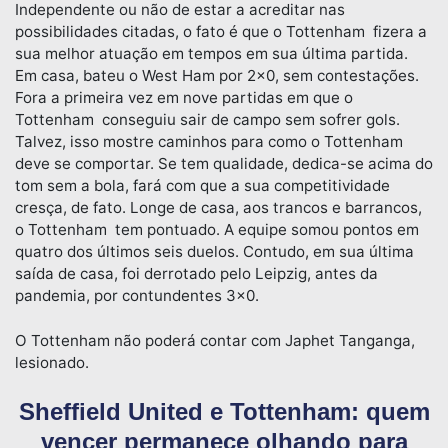
Independente ou não de estar a acreditar nas
possibilidades citadas, o fato é que o Tottenham fizera a
sua melhor atuação em tempos em sua última partida.
Em casa, bateu o West Ham por 2×0, sem contestações.
Fora a primeira vez em nove partidas em que o
Tottenham conseguiu sair de campo sem sofrer gols.
Talvez, isso mostre caminhos para como o Tottenham
deve se comportar. Se tem qualidade, dedica-se acima do
tom sem a bola, fará com que a sua competitividade
cresça, de fato. Longe de casa, aos trancos e barrancos,
o Tottenham tem pontuado. A equipe somou pontos em
quatro dos últimos seis duelos. Contudo, em sua última
saída de casa, foi derrotado pelo Leipzig, antes da
pandemia, por contundentes 3×0.
O Tottenham não poderá contar com Japhet Tanganga,
lesionado.
Sheffield United e Tottenham: quem
vencer permanece olhando para