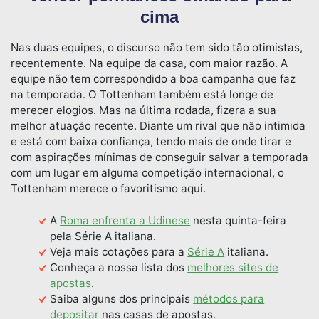
cima
Nas duas equipes, o discurso não tem sido tão otimistas,
recentemente. Na equipe da casa, com maior razão. A
equipe não tem correspondido a boa campanha que faz
na temporada. O Tottenham também está longe de
merecer elogios. Mas na última rodada, fizera a sua
melhor atuação recente. Diante um rival que não intimida
e está com baixa confiança, tendo mais de onde tirar e
com aspirações mínimas de conseguir salvar a temporada
com um lugar em alguma competição internacional, o
Tottenham merece o favoritismo aqui.
A
Roma enfrenta a Udinese
nesta quinta-feira
pela Série A italiana.
Veja mais cotações para a
Série A
italiana.
Conheça a nossa lista dos
melhores sites de
apostas
.
Saiba alguns dos principais
métodos para
depositar
nas casas de apostas.