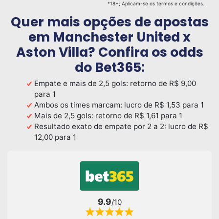
*18+; Aplicam-se os termos e condições.
Quer mais opções de apostas
em Manchester United x
Aston Villa? Confira os odds
do Bet365:
Empate e mais de 2,5 gols: retorno de R$ 9,00
para 1
Ambos os times marcam: lucro de R$ 1,53 para 1
Mais de 2,5 gols: retorno de R$ 1,61 para 1
Resultado exato de empate por 2 a 2: lucro de R$
12,00 para 1
9.9
/10