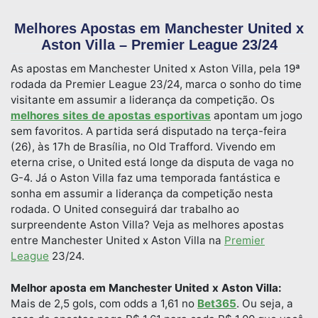
Melhores Apostas em Manchester United x
Aston Villa – Premier League 23/24
As apostas em Manchester United x Aston Villa, pela 19ª
rodada da Premier League 23/24, marca o sonho do time
visitante em assumir a liderança da competição. Os
melhores sites de apostas esportivas
apontam um jogo
sem favoritos. A partida será disputado na terça-feira
(26), às 17h de Brasília, no Old Trafford. Vivendo em
eterna crise, o United está longe da disputa de vaga no
G-4. Já o Aston Villa faz uma temporada fantástica e
sonha em assumir a liderança da competição nesta
rodada. O United conseguirá dar trabalho ao
surpreendente Aston Villa? Veja as melhores apostas
entre Manchester United x Aston Villa na
Premier
League
23/24.
Melhor aposta em Manchester United x Aston Villa:
Mais de 2,5 gols, com odds a 1,61 no
Bet365
. Ou seja, a