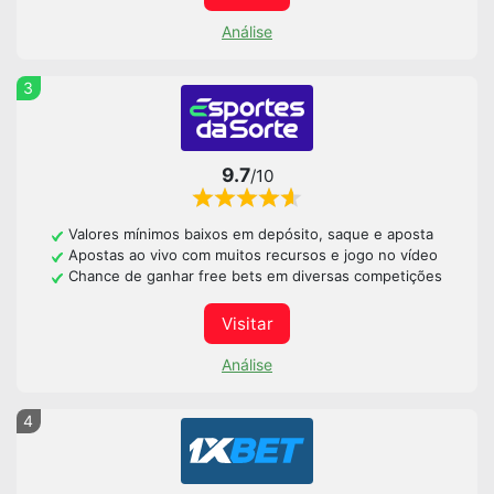
Análise
3
9.7
/10
Valores mínimos baixos em depósito, saque e aposta
Apostas ao vivo com muitos recursos e jogo no vídeo
Chance de ganhar free bets em diversas competições
Visitar
Análise
4