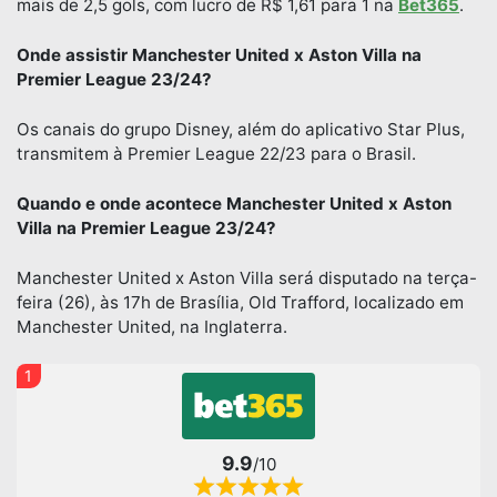
mais de 2,5 gols, com lucro de R$ 1,61 para 1 na
Bet365
.
Onde assistir Manchester United x Aston Villa na
Premier League 23/24?
Os canais do grupo Disney, além do aplicativo Star Plus,
transmitem à Premier League 22/23 para o Brasil.
Quando e onde acontece Manchester United x Aston
Villa na Premier League 23/24?
Manchester United x Aston Villa será disputado na terça-
feira (26), às 17h de Brasília, Old Trafford, localizado em
Manchester United, na Inglaterra.
1
9.9
/10