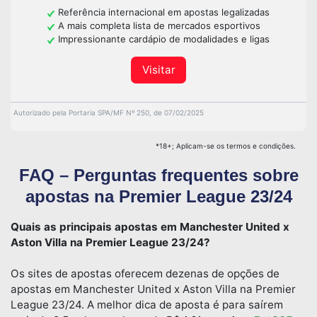
Referência internacional em apostas legalizadas
A mais completa lista de mercados esportivos
Impressionante cardápio de modalidades e ligas
Visitar
Autorizado pela Portaria SPA/MF Nº 250, de 07/02/2025
*18+; Aplicam-se os termos e condições.
FAQ – Perguntas frequentes sobre
apostas na Premier League 23/24
Quais as principais apostas em Manchester United x
Aston Villa
na Premier League 23/24?
Os sites de apostas oferecem dezenas de opções de
apostas em Manchester United x Aston Villa na Premier
League 23/24. A melhor dica de aposta é para saírem