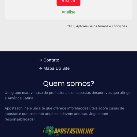
Visitar
Análise
*18+; Aplicam-se os termos e condições.
Contato
Mapa Do Site
Quem somos?
Um grupo maravilhoso de profissionais em apostas desportivas que atinge
a América Latina:
Apostasonline é um site que oferece informações úteis sobre casas de
apostas e que somente adultos o devem acessar.
Jogue com
responsabilidade!