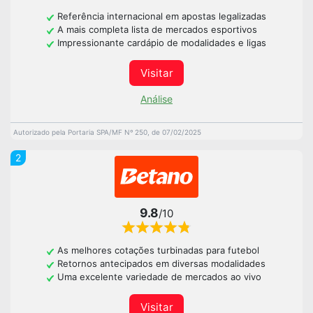
Referência internacional em apostas legalizadas
A mais completa lista de mercados esportivos
Impressionante cardápio de modalidades e ligas
Visitar
Análise
Autorizado pela Portaria SPA/MF Nº 250, de 07/02/2025
2
9.8
/10
As melhores cotações turbinadas para futebol
Retornos antecipados em diversas modalidades
Uma excelente variedade de mercados ao vivo
Visitar