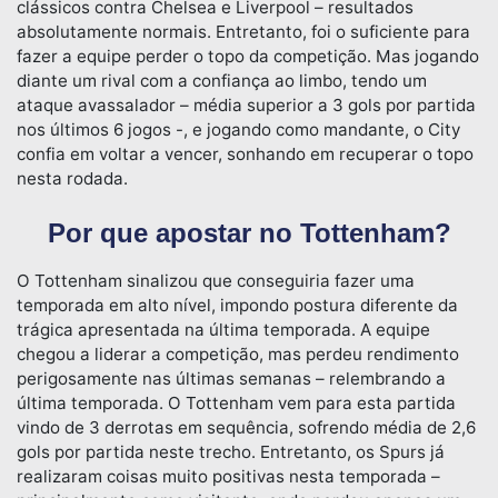
clássicos contra Chelsea e Liverpool – resultados
absolutamente normais. Entretanto, foi o suficiente para
fazer a equipe perder o topo da competição. Mas jogando
diante um rival com a confiança ao limbo, tendo um
ataque avassalador – média superior a 3 gols por partida
nos últimos 6 jogos -, e jogando como mandante, o City
confia em voltar a vencer, sonhando em recuperar o topo
nesta rodada.
Por que apostar no Tottenham?
O Tottenham sinalizou que conseguiria fazer uma
temporada em alto nível, impondo postura diferente da
trágica apresentada na última temporada. A equipe
chegou a liderar a competição, mas perdeu rendimento
perigosamente nas últimas semanas – relembrando a
última temporada. O Tottenham vem para esta partida
vindo de 3 derrotas em sequência, sofrendo média de 2,6
gols por partida neste trecho. Entretanto, os Spurs já
realizaram coisas muito positivas nesta temporada –