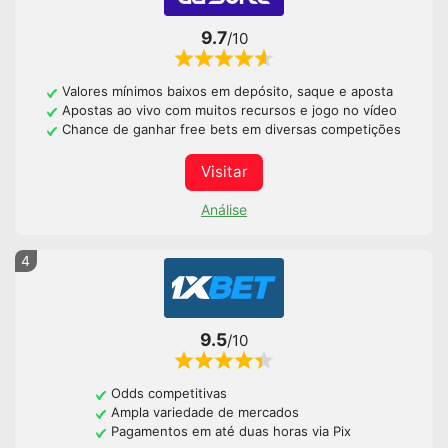
9.7
/10
Valores mínimos baixos em depósito, saque e aposta
Apostas ao vivo com muitos recursos e jogo no vídeo
Chance de ganhar free bets em diversas competições
Visitar
Análise
4
9.5
/10
Odds competitivas
Ampla variedade de mercados
Pagamentos em até duas horas via Pix