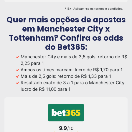
*18+; Aplicam-se os termos e condições.
Quer mais opções de apostas
em Manchester City x
Tottenham? Confira os odds
do Bet365:
Manchester City e mais de 3,5 gols: retorno de R$
2,25 para 1
Ambos os times marcam: lucro de R$ 1,70 para 1
Mais de 2,5 gols: retorno de R$ 1,33 para 1
Resultado exato de 3 a 1 para o Manchester City:
lucro de R$ 11,00 para 1
9.9
/10