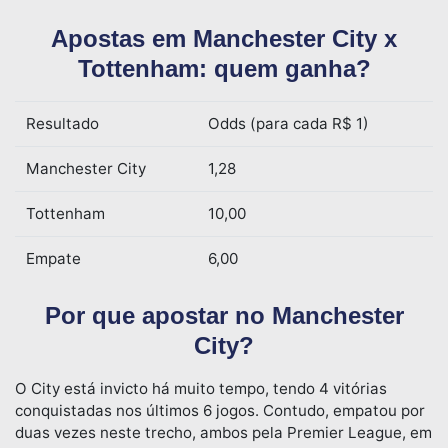
Apostas em Manchester City x
Tottenham: quem ganha?
Resultado
Odds (para cada R$ 1)
Manchester City
1,28
Tottenham
10,00
Empate
6,00
Por que apostar no Manchester
City?
O City está invicto há muito tempo, tendo 4 vitórias
conquistadas nos últimos 6 jogos. Contudo, empatou por
duas vezes neste trecho, ambos pela Premier League, em