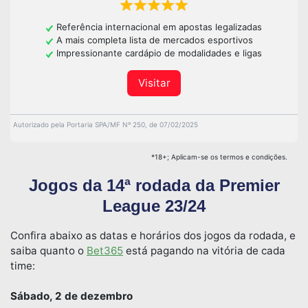
Referência internacional em apostas legalizadas
A mais completa lista de mercados esportivos
Impressionante cardápio de modalidades e ligas
Visitar
Autorizado pela Portaria SPA/MF Nº 250, de 07/02/2025
*18+; Aplicam-se os termos e condições.
Jogos da 14ª rodada da Premier
League 23/24
Confira abaixo as datas e horários dos jogos da rodada, e
saiba quanto o
Bet365
está pagando na vitória de cada
time:
Sábado, 2 de dezembro