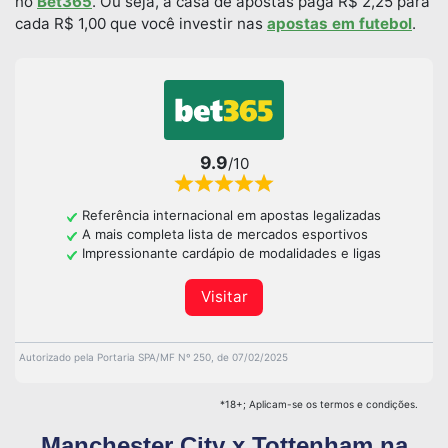
no
Bet365
. Ou seja, a casa de apostas paga R$ 2,25 para
cada R$ 1,00 que você investir nas
apostas em futebol
.
9.9
/10
Referência internacional em apostas legalizadas
A mais completa lista de mercados esportivos
Impressionante cardápio de modalidades e ligas
Visitar
Autorizado pela Portaria SPA/MF Nº 250, de 07/02/2025
*18+; Aplicam-se os termos e condições.
Manchester City x Tottenham na