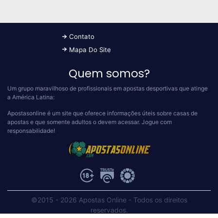
Contato
Mapa Do Site
Quem somos?
Um grupo maravilhoso de profissionais em apostas desportivas que atinge
a América Latina:
Apostasonline é um site que oferece informações úteis sobre casas de
apostas e que somente adultos o devem acessar.
Jogue com
responsabilidade!
©2015 - 2026 Apostas Online
-
Todos os direitos
reservados.