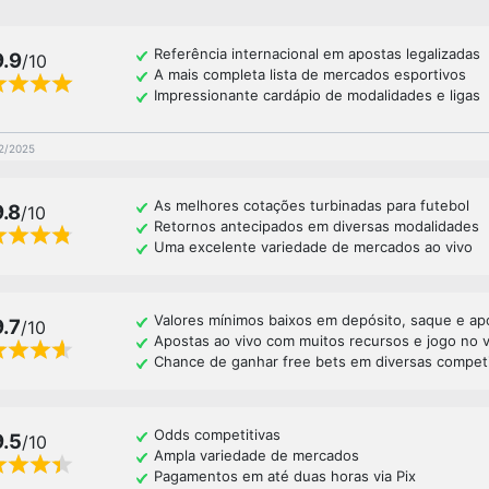
Referência internacional em apostas legalizadas
9.9
/10
A mais completa lista de mercados esportivos
Impressionante cardápio de modalidades e ligas
02/2025
As melhores cotações turbinadas para futebol
9.8
/10
Retornos antecipados em diversas modalidades
Uma excelente variedade de mercados ao vivo
Valores mínimos baixos em depósito, saque e ap
9.7
/10
Apostas ao vivo com muitos recursos e jogo no 
Chance de ganhar free bets em diversas compet
Odds competitivas
9.5
/10
Ampla variedade de mercados
Pagamentos em até duas horas via Pix