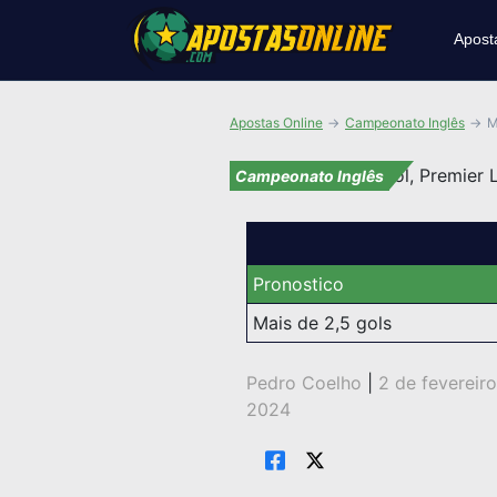
Apost
Apostas Online
Campeonato Inglês
M
Campeonato Inglês
Pronostico
Mais de 2,5 gols
Pedro Coelho
|
2 de fevereir
2024