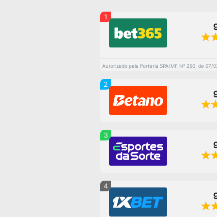
1
Autorizado pela Portaria SPA/MF Nº 250, de 07/
2
3
4