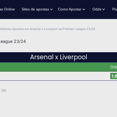
as Online
Sites de apostas
Como Apostar
Odds
Pa
elhores Apostas em Arsenal x Liverpool na Premier League 23/24
Arsenal x Liverpool
Od
1,
o de