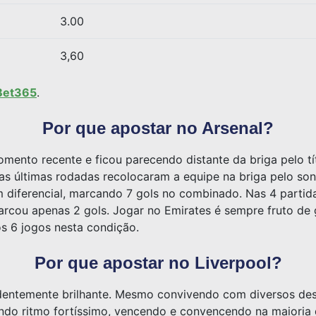
3.00
3,60
Bet365
.
Por que apostar no Arsenal?
mento recente e ficou parecendo distante da briga pelo t
nas últimas rodadas recolocaram a equipe na briga pelo son
m diferencial, marcando 7 gols no combinado. Nas 4 partida
rcou apenas 2 gols. Jogar no Emirates é sempre fruto de 
os 6 jogos nesta condição.
Por que apostar no Liverpool?
dentemente brilhante. Mesmo convivendo com diversos desf
indo ritmo fortíssimo, vencendo e convencendo na maioria 