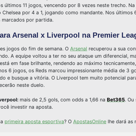
s últimos 11 jogos, vencendo por 8 vezes neste trecho. Na 
 Chelsea por 4 a 1, jogando como mandante. Nos últimos 6
 marcados por partida.
para Arsenal x Liverpool na Premier Lea
es jogos do fim de semana. O
Arsenal
recuperou a sua conf
do. A equipe voltou a ter no seu ataque um diferencial, 
l está em fase brilhante, rendendo ao máximo tecnicament
os 6 jogos, os Reds marcou impressionante média de 3 gol
do e busque a vitória. O Liverpool tem muito potencial par
ecerão neste duelo.
verpool:
mais de 2,5 gols, com odds a 1,66 na
Bet365
. Ou
ocê investir na aposta.
 a
primeira aposta esportiva
? O
ApostasOnline
lhe dará as 