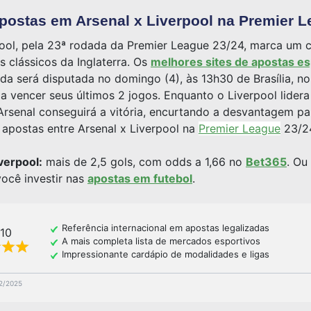
postas em Arsenal x Liverpool na Premier L
ool, pela 23ª rodada da Premier League 23/24, marca um c
 clássicos da Inglaterra. Os
melhores sites de apostas es
ida será disputada no domingo (4), às 13h30 de Brasília, n
u a vencer seus últimos 2 jogos. Enquanto o Liverpool lide
Arsenal conseguirá a vitória, encurtando a desvantagem par
 apostas entre Arsenal x Liverpool na
Premier League
23/2
verpool:
mais de 2,5 gols, com odds a 1,66 no
Bet365
. Ou
você investir nas
apostas em futebol
.
Referência internacional em apostas legalizadas
/10
A mais completa lista de mercados esportivos
Impressionante cardápio de modalidades e ligas
02/2025