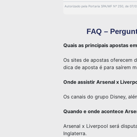
Autorizado pela Portaria SPA/MF Nº 250, de 07/
FAQ – Pergunt
Quais as principais apostas em
Os sites de apostas oferecem 
dica de aposta é para saírem m
Onde assistir Arsenal x Liver
Os canais do grupo Disney, além
Quando e onde acontece Arsen
Arsenal x Liverpool será disput
Inglaterra.