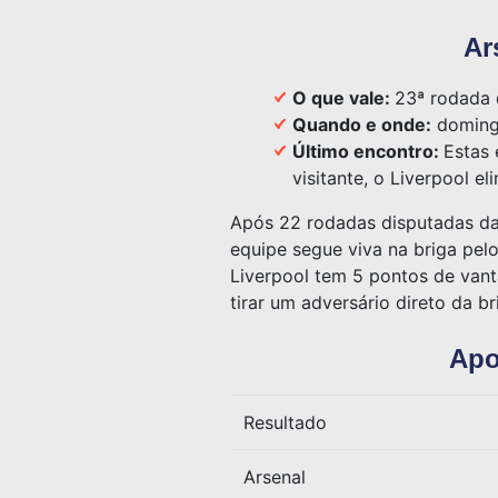
Ar
O que vale:
23ª rodada 
Quando e onde:
domingo
Último encontro:
Estas 
visitante, o Liverpool e
Após 22 rodadas disputadas da
equipe segue viva na briga pelo
Liverpool tem 5 pontos de vant
tirar um adversário direto da 
Apo
Resultado
Arsenal