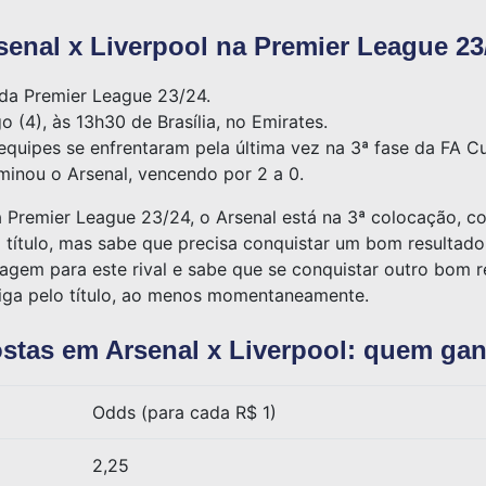
senal x Liverpool na Premier League 23
da Premier League 23/24.
 (4), às 13h30 de Brasília, no Emirates.
equipes se enfrentaram pela última vez na 3ª fase da FA
liminou o Arsenal, vencendo por 2 a 0.
 Premier League 23/24, o Arsenal está na 3ª colocação, c
 título, mas sabe que precisa conquistar um bom resultado 
agem para este rival e sabe que se conquistar outro bom 
briga pelo título, ao menos momentaneamente.
stas em Arsenal x Liverpool: quem ga
Odds (para cada R$ 1)
2,25