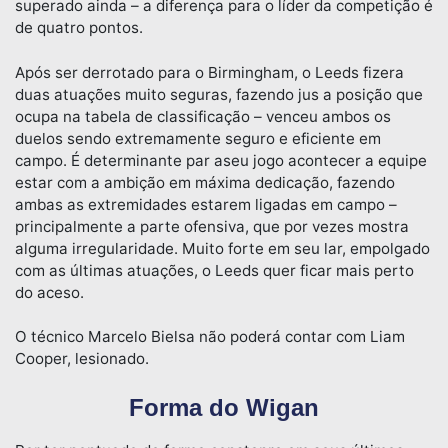
superado ainda – a diferença para o líder da competição é
de quatro pontos.
Após ser derrotado para o Birmingham, o Leeds fizera
duas atuações muito seguras, fazendo jus a posição que
ocupa na tabela de classificação – venceu ambos os
duelos sendo extremamente seguro e eficiente em
campo. É determinante par aseu jogo acontecer a equipe
estar com a ambição em máxima dedicação, fazendo
ambas as extremidades estarem ligadas em campo –
principalmente a parte ofensiva, que por vezes mostra
alguma irregularidade. Muito forte em seu lar, empolgado
com as últimas atuações, o Leeds quer ficar mais perto
do aceso.
O técnico Marcelo Bielsa não poderá contar com Liam
Cooper, lesionado.
Forma do Wigan