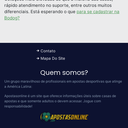
rápido atendimento no suporte, entre outros muitos
diferenciais. Está esperando o que
para se cadastrar na
Bodog?
Contato
Mapa Do Site
Quem somos?
Um grupo maravilhoso de profissionais em apostas desportivas que atinge
a América Latina:
Apostasonline é um site que oferece informações úteis sobre casas de
apostas e que somente adultos o devem acessar.
Jogue com
responsabilidade!