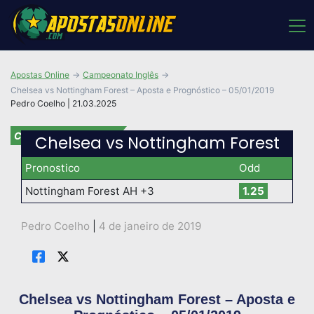
Apostas Online
Campeonato Inglês
Chelsea vs Nottingham Forest – Aposta e Prognóstico – 05/01/2019
Pedro Coelho | 21.03.2025
Campeonato Inglês
Chelsea vs Nottingham Forest
Pronostico
Odd
Nottingham Forest AH +3
1.25
Pedro Coelho
|
4 de janeiro de 2019
Chelsea vs Nottingham Forest – Aposta e