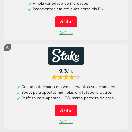
Ampla variedade de mercados
Pagamentos em até duas horas via Pix
Visitar
Análise
5
9.3
/10
Ganho antecipado em vários eventos selecionados
Boost para apostas múltiplas em futebol e outros
Perfeita para apostas UFC, marca parceira da casa
Visitar
Análise