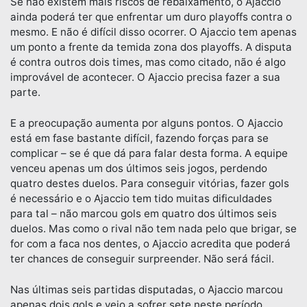
Se não existem mais riscos de rebaixamento, o Ajaccio
ainda poderá ter que enfrentar um duro playoffs contra o
mesmo. E não é difícil disso ocorrer. O Ajaccio tem apenas
um ponto a frente da temida zona dos playoffs. A disputa
é contra outros dois times, mas como citado, não é algo
improvável de acontecer. O Ajaccio precisa fazer a sua
parte.
E a preocupação aumenta por alguns pontos. O Ajaccio
está em fase bastante difícil, fazendo forças para se
complicar – se é que dá para falar desta forma. A equipe
venceu apenas um dos últimos seis jogos, perdendo
quatro destes duelos. Para conseguir vitórias, fazer gols
é necessário e o Ajaccio tem tido muitas dificuldades
para tal – não marcou gols em quatro dos últimos seis
duelos. Mas como o rival não tem nada pelo que brigar, se
for com a faca nos dentes, o Ajaccio acredita que poderá
ter chances de conseguir surpreender. Não será fácil.
Nas últimas seis partidas disputadas, o Ajaccio marcou
apenas dois gols e veio a sofrer sete neste período.