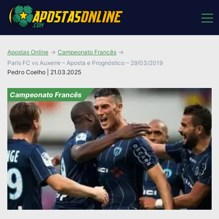
Apostas Online
Campeonato Francês
Paris FC vs Auxerre – Aposta e Prognóstico – 29/03/2019
Pedro Coelho | 21.03.2025
Campeonato Francês