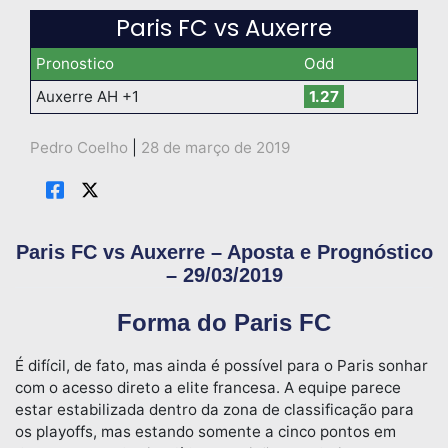
Paris FC vs Auxerre
Pronostico
Odd
Auxerre AH +1
1.27
Pedro Coelho
|
28 de março de 2019
Paris FC vs Auxerre – Aposta e Prognóstico
– 29/03/2019
Forma do Paris FC
É difícil, de fato, mas ainda é possível para o Paris sonhar
com o acesso direto a elite francesa. A equipe parece
estar estabilizada dentro da zona de classificação para
os playoffs, mas estando somente a cinco pontos em