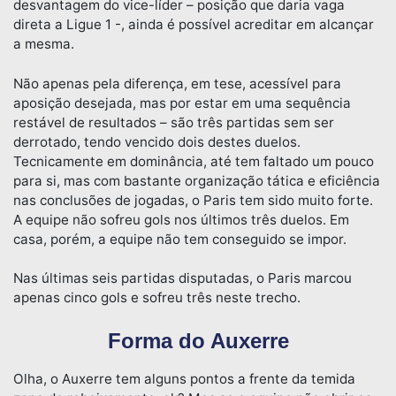
desvantagem do vice-líder – posição que daria vaga
direta a Ligue 1 -, ainda é possível acreditar em alcançar
a mesma.
Não apenas pela diferença, em tese, acessível para
aposição desejada, mas por estar em uma sequência
restável de resultados – são três partidas sem ser
derrotado, tendo vencido dois destes duelos.
Tecnicamente em dominância, até tem faltado um pouco
para si, mas com bastante organização tática e eficiência
nas conclusões de jogadas, o Paris tem sido muito forte.
A equipe não sofreu gols nos últimos três duelos. Em
casa, porém, a equipe não tem conseguido se impor.
Nas últimas seis partidas disputadas, o Paris marcou
apenas cinco gols e sofreu três neste trecho.
Forma do Auxerre
Olha, o Auxerre tem alguns pontos a frente da temida