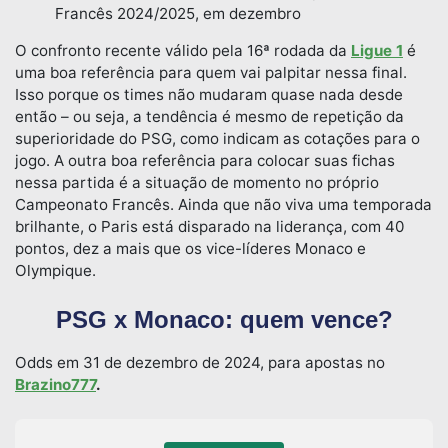
Francês 2024/2025, em dezembro
O confronto recente válido pela 16ª rodada da
Ligue 1
é
uma boa referência para quem vai palpitar nessa final.
Isso porque os times não mudaram quase nada desde
então – ou seja, a tendência é mesmo de repetição da
superioridade do PSG, como indicam as cotações para o
jogo. A outra boa referência para colocar suas fichas
nessa partida é a situação de momento no próprio
Campeonato Francês. Ainda que não viva uma temporada
brilhante, o Paris está disparado na liderança, com 40
pontos, dez a mais que os vice-líderes Monaco e
Olympique.
PSG x Monaco: quem vence?
Odds em 31 de dezembro de 2024, para apostas no
Brazino777
.