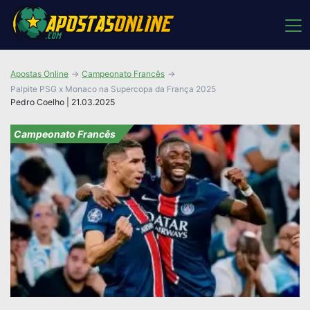
Apostas Online
Campeonato Francês
Palpite PSG x Monaco na Supercopa da França 2025
Pedro Coelho | 21.03.2025
Campeonato Francês