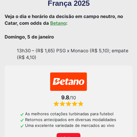
França 2025
Veja o dia e horário da decisão em campo neutro, no
Catar, com odds da
Betano
:
Domingo, 5 de janeiro
13h30 – (R$ 1,65) PSG x Monaco (R$ 5,10); empate
(R$ 4,10)
9.8
/10
As melhores cotações turbinadas para futebol
Retornos antecipados em diversas modalidades
Uma excelente variedade de mercados ao vivo