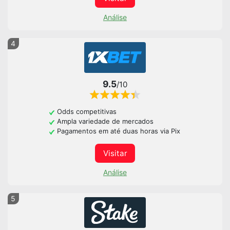
Análise
4
9.5
/10
Odds competitivas
Ampla variedade de mercados
Pagamentos em até duas horas via Pix
Visitar
Análise
5