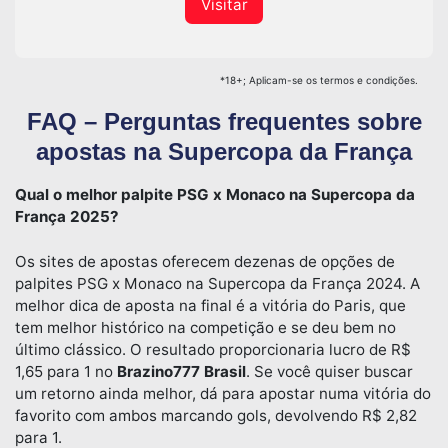
Visitar
*18+; Aplicam-se os termos e condições.
FAQ – Perguntas frequentes sobre
apostas na Supercopa da França
Qual o melhor palpite PSG x Monaco na Supercopa da
França 2025?
Os sites de apostas oferecem dezenas de opções de
palpites PSG x Monaco na Supercopa da França 2024. A
melhor dica de aposta na final é a vitória do Paris, que
tem melhor histórico na competição e se deu bem no
último clássico. O resultado proporcionaria lucro de R$
1,65 para 1 no
Brazino777 Brasil
. Se você quiser buscar
um retorno ainda melhor, dá para apostar numa vitória do
favorito com ambos marcando gols, devolvendo R$ 2,82
para 1.