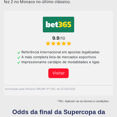
fez 2 no Monaco no último clássico.
9.9
/10
Referência internacional em apostas legalizadas
A mais completa lista de mercados esportivos
Impressionante cardápio de modalidades e ligas
Visitar
Autorizado pela Portaria SPA/MF Nº 250, de 07/02/2025
*18+; Aplicam-se os termos e condições.
Odds da final da Supercopa da