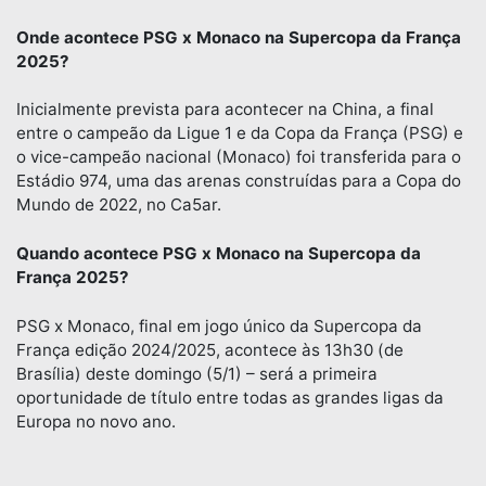
Onde acontece PSG x Monaco na Supercopa da França
2025?
Inicialmente prevista para acontecer na China, a final
entre o campeão da Ligue 1 e da Copa da França (PSG) e
o vice-campeão nacional (Monaco) foi transferida para o
Estádio 974, uma das arenas construídas para a Copa do
Mundo de 2022, no Ca5ar.
Quando acontece PSG x Monaco na Supercopa da
França 2025?
PSG x Monaco, final em jogo único da Supercopa da
França edição 2024/2025, acontece às 13h30 (de
Brasília) deste domingo (5/1) – será a primeira
oportunidade de título entre todas as grandes ligas da
Europa no novo ano.