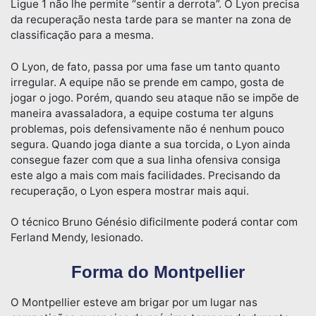
Ligue 1 não lhe permite “sentir a derrota”. O Lyon precisa
da recuperação nesta tarde para se manter na zona de
classificação para a mesma.
O Lyon, de fato, passa por uma fase um tanto quanto
irregular. A equipe não se prende em campo, gosta de
jogar o jogo. Porém, quando seu ataque não se impõe de
maneira avassaladora, a equipe costuma ter alguns
problemas, pois defensivamente não é nenhum pouco
segura. Quando joga diante a sua torcida, o Lyon ainda
consegue fazer com que a sua linha ofensiva consiga
este algo a mais com mais facilidades. Precisando da
recuperação, o Lyon espera mostrar mais aqui.
O técnico Bruno Génésio dificilmente poderá contar com
Ferland Mendy, lesionado.
Forma do Montpellier
O Montpellier esteve am brigar por um lugar nas