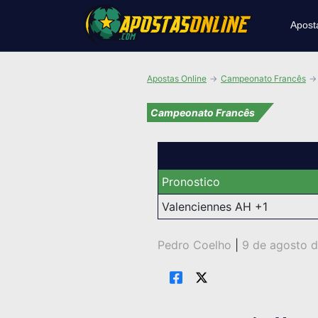
Apost
Apostas Online
Campeonato Francês
Campeonato Francês
Pronostico
Valenciennes AH +1
Pedro Coelho
|
9 de agosto 