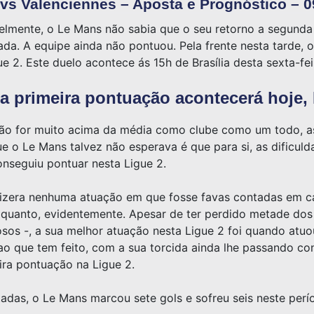
vs Valenciennes – Aposta e Prognóstico – 0
ivelmente, o Le Mans não sabia que o seu retorno a segunda
ada. A equipe ainda não pontuou. Pela frente nesta tarde,
ue 2. Este duelo acontece ás 15h de Brasília desta sexta-fei
 a primeira pontuação acontecerá hoje,
e não for muito acima da média como clube como um todo, a
ue o Le Mans talvez não esperava é que para si, as dific
onseguiu pontuar nesta Ligue 2.
fizera nenhuma atuação em que fosse favas contadas em c
quanto, evidentemente. Apesar de ter perdido metade dos
sos -, a sua melhor atuação nesta Ligue 2 foi quando atuo
ao que tem feito, com a sua torcida ainda lhe passando con
ira pontuação na Ligue 2.
tadas, o Le Mans marcou sete gols e sofreu seis neste perí