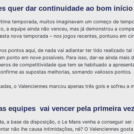
s quer dar continuidade ao bom iníci
ltima temporada, muitos imaginavam um começo de tempora
ato, a equipe ainda não venceu, mas já demonstrou a compe
esta nova temporada – nos jogos recentes, pontuou em cin
os pontos aqui, de nada vai adiantar ter tido realizado ta
 um ponto em nove possíveis. Para isso, dar-se ainda mais
meros de competitividade que tem se habituado a apresenta
onfirme as supostas melhorias, somando valiosos pontos.
utadas, o Valenciennes marcou apenas três gols e sofreu a
s equipes vai vencer pela primeira ve
ida, a base da disposição, o Le Mans venha a conseguir se
nfrentar não lhe causa intimidações, né? O Valenciennes gost