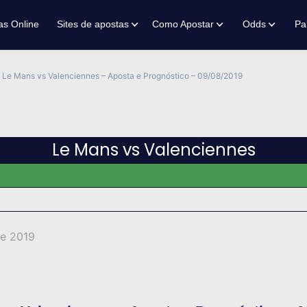
as Online
Sites de apostas
Como Apostar
Odds
Pa
Le Mans vs Valenciennes – Aposta e Prognóstico – 09/08/2019
Le Mans vs Valenciennes
de 2019