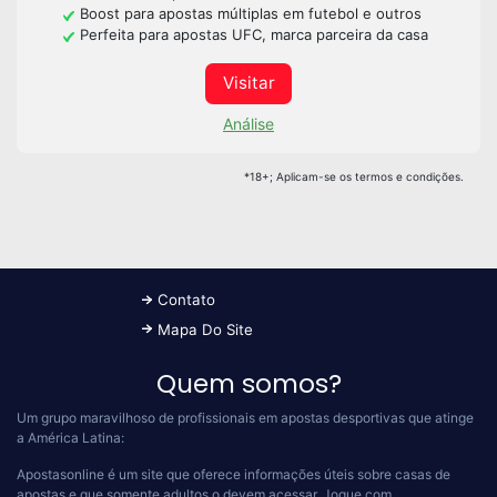
Boost para apostas múltiplas em futebol e outros
Perfeita para apostas UFC, marca parceira da casa
Visitar
Análise
*18+; Aplicam-se os termos e condições.
Contato
Mapa Do Site
Quem somos?
Um grupo maravilhoso de profissionais em apostas desportivas que atinge
a América Latina:
Apostasonline é um site que oferece informações úteis sobre casas de
apostas e que somente adultos o devem acessar.
Jogue com