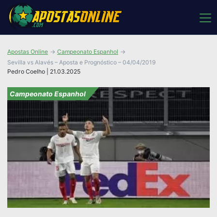
Apostas Online
Campeonato Espanhol
Sevilla vs Alavés – Aposta e Prognóstico – 04/04/2019
Pedro Coelho | 21.03.2025
Campeonato Espanhol