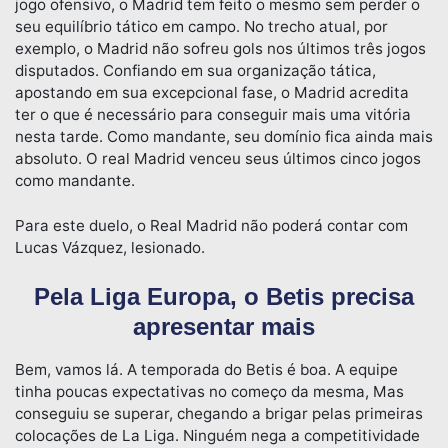
jogo ofensivo, o Madrid tem feito o mesmo sem perder o
seu equilíbrio tático em campo. No trecho atual, por
exemplo, o Madrid não sofreu gols nos últimos três jogos
disputados. Confiando em sua organização tática,
apostando em sua excepcional fase, o Madrid acredita
ter o que é necessário para conseguir mais uma vitória
nesta tarde. Como mandante, seu domínio fica ainda mais
absoluto. O real Madrid venceu seus últimos cinco jogos
como mandante.
Para este duelo, o Real Madrid não poderá contar com
Lucas Vázquez, lesionado.
Pela Liga Europa, o Betis precisa
apresentar mais
Bem, vamos lá. A temporada do Betis é boa. A equipe
tinha poucas expectativas no começo da mesma, Mas
conseguiu se superar, chegando a brigar pelas primeiras
colocações de La Liga. Ninguém nega a competitividade