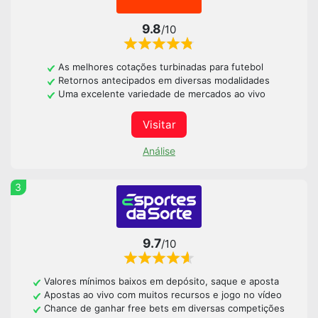
9.8
/10
As melhores cotações turbinadas para futebol
Retornos antecipados em diversas modalidades
Uma excelente variedade de mercados ao vivo
Visitar
Análise
3
9.7
/10
Valores mínimos baixos em depósito, saque e aposta
Apostas ao vivo com muitos recursos e jogo no vídeo
Chance de ganhar free bets em diversas competições