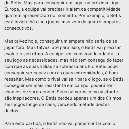
do Betis. Mas para conseguir um lugar na próxima Liga
Europa, a equipe vai precisar ir além da competitividade
que tem apresentado no momento. Por exemplo, o Betis
está invicto há cinco jogos, mas vem de quatro empates
consecutivos.
Mas talvez hoje, conseguir um empate não seria de se
jogar fora. Mas talvez, até para isso, o Betis vai precisar
evoluir o seu ritmo. A equipe tem conseguido adaptar o
seu jogo as necessidades, mas não tem conseguido fazer
com que as suas valias se sobressaiam. E o Betis pode
conseguir ser capaz com as duas extremidades, é bom
ressaltar. Mas como o rival vai sair para o jogo, se o Betis
conseguir ser mais resistente em campo, poderá ter
chances de surpreender. Seus números como visitante
são inspiradores. O Betis perdeu apenas um dos últimos
seis jogos longe de casa, vencendo metade destes
duelos.
Para esta partida, o Betis não vai poder contar com o