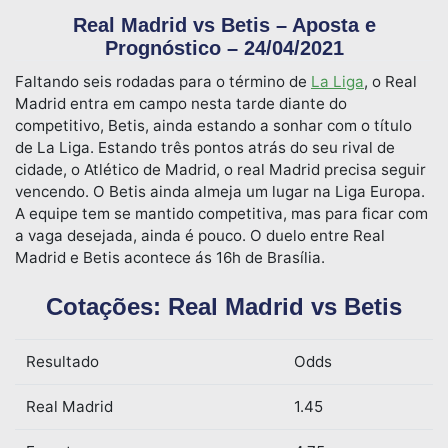
Real Madrid vs Betis – Aposta e
Prognóstico – 24/04/2021
Faltando seis rodadas para o término de
La Liga
, o Real
Madrid entra em campo nesta tarde diante do
competitivo, Betis, ainda estando a sonhar com o título
de La Liga. Estando três pontos atrás do seu rival de
cidade, o Atlético de Madrid, o real Madrid precisa seguir
vencendo. O Betis ainda almeja um lugar na Liga Europa.
A equipe tem se mantido competitiva, mas para ficar com
a vaga desejada, ainda é pouco. O duelo entre Real
Madrid e Betis acontece ás 16h de Brasília.
Cotações: Real Madrid vs Betis
Resultado
Odds
Real Madrid
1.45