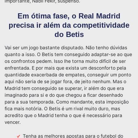
importante, Nabil Fekir, suspenso.
Em ótima fase, o Real Madrid
precisa ir além da competitividade
do Betis
Vai ser um jogo bastante disputado. Não tenho dúvidas
quanto a isso. O Betis tem conseguido adaptar-se ao que
os confrontos pedem. Isso lhe torna muito difícil de ser
enfrentada. E por mais que exista um desconforto pela
quantidade exacerbada de empates, conseguir um ponto
aqui não seria de se jogar fora, de jeito nenhum. Mas o
Madrid tem conseguido se superar, ir além do que era
imaginado para si e do que chegou a ficar desenhado
para a sua temporada. Como mandante, esta imposição
fica mais notória. O Betis é um rival muito duro, mas
acredito que o Madrid tenha o que é necessário para
vencer.
Tenha as melhores apostas para o futebol do