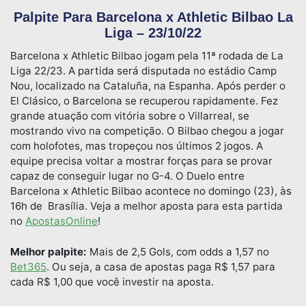
Palpite Para Barcelona x Athletic Bilbao La
Liga – 23/10/22
Barcelona x Athletic Bilbao jogam pela 11ª rodada de La
Liga 22/23. A partida será disputada no estádio Camp
Nou, localizado na Cataluña, na Espanha. Após perder o
El Clásico, o Barcelona se recuperou rapidamente. Fez
grande atuação com vitória sobre o Villarreal, se
mostrando vivo na competição. O Bilbao chegou a jogar
com holofotes, mas tropeçou nos últimos 2 jogos. A
equipe precisa voltar a mostrar forças para se provar
capaz de conseguir lugar no G-4. O Duelo entre
Barcelona x Athletic Bilbao acontece no domingo (23), às
16h de Brasília. Veja a melhor aposta para esta partida
no
ApostasOnline
!
Melhor palpite:
Mais de 2,5 Gols, com odds a 1,57 no
Bet365
. Ou seja, a casa de apostas paga R$ 1,57 para
cada R$ 1,00 que você investir na aposta.