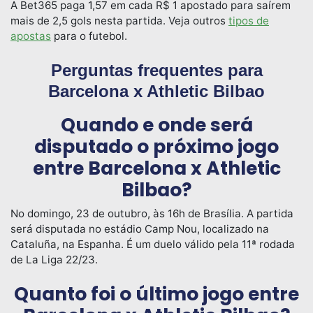
A Bet365 paga 1,57 em cada R$ 1 apostado para saírem
mais de 2,5 gols nesta partida. Veja outros
tipos de
apostas
para o futebol.
Perguntas frequentes para
Barcelona x Athletic Bilbao
Quando e onde será
disputado o próximo jogo
entre Barcelona x Athletic
Bilbao?
No domingo, 23 de outubro, às 16h de Brasília. A partida
será disputada no estádio Camp Nou, localizado na
Cataluña, na Espanha. É um duelo válido pela 11ª rodada
de La Liga 22/23.
Quanto foi o último jogo entre