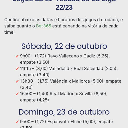
22/23
Confira abaixo as datas e horários dos jogos da rodada, e
saiba quanto o
Bet365
está pagando na vitória de cada
time:
Sábado, 22 de outubro
9h00 – (1,72) Rayo Vallecano x Cádiz (5,25),
empate (3,50)
11h15 – (3,60) Valladolid x Real Sociedad (2,05),
empate (3,40)
13h30 – (1,75) Valência x Mallorca (5,00), empate
(3,40)
16h00 – (1,40) Real Madrid x Sevilla (8,50),
empate (4,25)
Domingo, 23 de outubro
9h00 – (1,72) Espanyol x Elche (5,00), empate
(3,50)