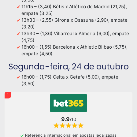
11h15 – (3,40) Bétis x Atlético de Madrid (21,25),
empate (3,25)
13h30 – (2,55) Girona x Osasuna (2,90), empate
(3,20)
13h30 – (1,36) Villarreal x Almeria (9,00), empate
(4,75)
16h00 – (1,55) Barcelona x Athletic Bilbao (5,75),
empate (4,50)
Segunda-feira, 24 de outubro
16h00 – (1,75) Celta x Getafe (5,00), empate
(3,50)
1
9.9
/10
Referência internacional em apostas legalizadas