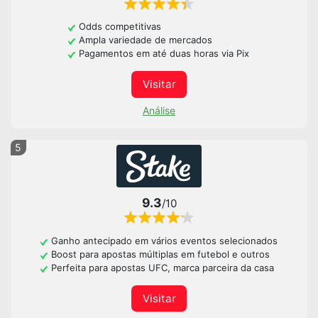
Odds competitivas
Ampla variedade de mercados
Pagamentos em até duas horas via Pix
Visitar
Análise
5
9.3
/10
Ganho antecipado em vários eventos selecionados
Boost para apostas múltiplas em futebol e outros
Perfeita para apostas UFC, marca parceira da casa
Visitar