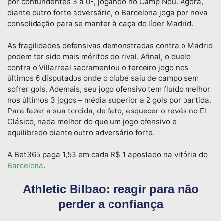
por contundentes 3 a 0-, jogando no Camp Nou. Agora,
diante outro forte adversário, o Barcelona joga por nova
consolidação para se manter à caça do líder Madrid.
As fragilidades defensivas demonstradas contra o Madrid
podem ter sido mais méritos do rival. Afinal, o duelo
contra o Villarreal sacramentou o terceiro jogo nos
últimos 6 disputados onde o clube saiu de campo sem
sofrer gols. Ademais, seu jogo ofensivo tem fluído melhor
nos últimos 3 jogos – média superior a 2 gols por partida.
Para fazer a sua torcida, de fato, esquecer o revés no El
Clásico, nada melhor do que um jogo ofensivo e
equilibrado diante outro adversário forte.
A Bet365 paga 1,53 em cada R$ 1 apostado na vitória do
Barcelona
.
Athletic Bilbao: reagir para não
perder a confiança