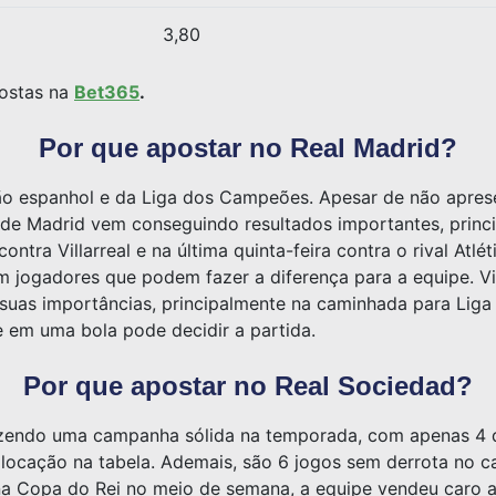
3,80
postas na
Bet365
.
Por que apostar no Real Madrid?
ão espanhol e da Liga dos Campeões. Apesar de não aprese
 de Madrid vem conseguindo resultados importantes, princ
ntra Villarreal e na última quinta-feira contra o rival Atlét
 jogadores que podem fazer a diferença para a equipe. Vi
 suas importâncias, principalmente na caminhada para Li
 em uma bola pode decidir a partida.
Por que apostar no Real Sociedad?
zendo uma campanha sólida na temporada, com apenas 4 d
colocação na tabela. Ademais, são 6 jogos sem derrota no 
 na Copa do Rei no meio de semana, a equipe vendeu caro 