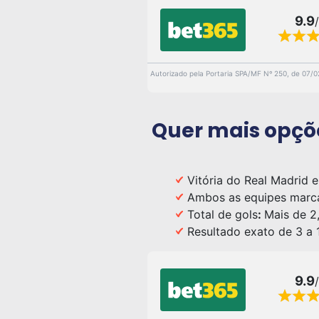
9.9
Autorizado pela Portaria SPA/MF Nº 250, de 07/
Quer mais opçõe
Vitória do Real Madrid e
Ambos as equipes marca
Total de gols
:
Mais de 2,
Resultado exato de 3 a 1
9.9