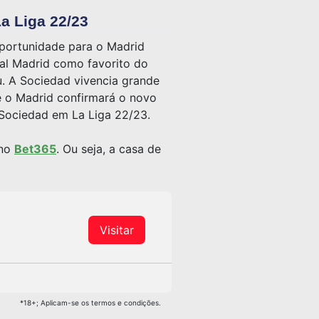
a Liga 22/23
oportunidade para o Madrid
l Madrid como favorito do
u. A Sociedad vivencia grande
e o Madrid confirmará o novo
 Sociedad em La Liga 22/23.
 no
Bet365
. Ou seja, a casa de
Visitar
*18+; Aplicam-se os termos e condições.