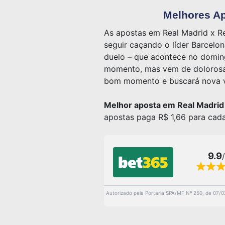
Melhores Ap
As apostas em Real Madrid x Re
seguir caçando o líder Barcelo
duelo – que acontece no doming
momento, mas vem de dolorosa 
bom momento e buscará nova vi
Melhor aposta em Real Madrid 
apostas paga R$ 1,66 para cada
9.9
Autorizado pela Portaria SPA/MF Nº 250, de 07/