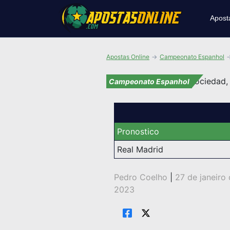
Apost
Apostas Online
Campeonato Espanhol
Campeonato Espanhol
Pronostico
Real Madrid
Pedro Coelho
|
27 de janeiro
2023