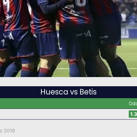
Huesca vs Betis
Od
1.
de 2019