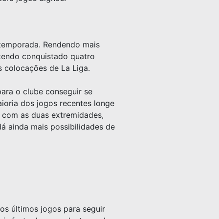
a temporada. Rendendo mais
 tendo conquistado quatro
as colocações de La Liga.
para o clube conseguir se
ioria dos jogos recentes longe
a com as duas extremidades,
dá ainda mais possibilidades de
s últimos jogos para seguir