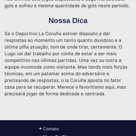
gols e sofreu a mesma quantidade de gols neste período.
Nossa Dica
Se o Deportivo La Coruña estiver disposto a dar
respostas ao momento um tanto quanto duvidoso e a
última pífia atuação, tem de onde tirar, certamente. O
Lugo vai dar trabalho por conta de estar a ser mais
competitivo nas últimas partidas. Uma vez ou outra a
equipe incomoda como visitante. Mas tendo mais forças
técnicas, em um patamar acima do adversário e
precisando de respostas, o la Coruña aposta no fator
casa para se recuperar. Merece o favoritismo aqui, mas
precisará jogar de forma dedicada e centrada.
Contato