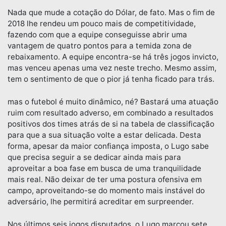
Nada que mude a cotação do Dólar, de fato. Mas o fim de
2018 lhe rendeu um pouco mais de competitividade,
fazendo com que a equipe conseguisse abrir uma
vantagem de quatro pontos para a temida zona de
rebaixamento. A equipe encontra-se há três jogos invicto,
mas venceu apenas uma vez neste trecho. Mesmo assim,
tem o sentimento de que o pior já tenha ficado para trás.
mas o futebol é muito dinâmico, né? Bastará uma atuação
ruim com resultado adverso, em combinado a resultados
positivos dos times atrás de si na tabela de classificação
para que a sua situação volte a estar delicada. Desta
forma, apesar da maior confiança imposta, o Lugo sabe
que precisa seguir a se dedicar ainda mais para
aproveitar a boa fase em busca de uma tranquilidade
mais real. Não deixar de ter uma postura ofensiva em
campo, aproveitando-se do momento mais instável do
adversário, lhe permitirá acreditar em surpreender.
Nos últimos seis jogos disputados, o Lugo marcou sete