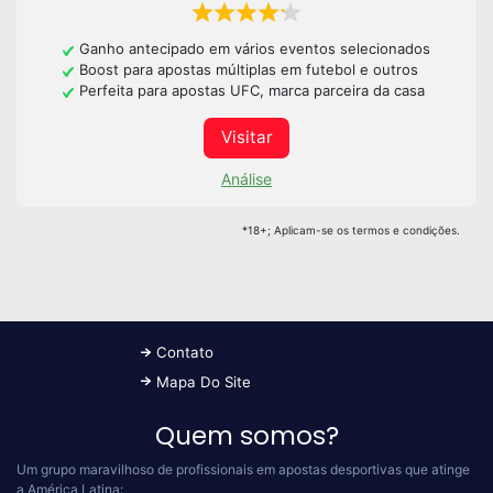
Ganho antecipado em vários eventos selecionados
Boost para apostas múltiplas em futebol e outros
Perfeita para apostas UFC, marca parceira da casa
Visitar
Análise
*18+; Aplicam-se os termos e condições.
Contato
Mapa Do Site
Quem somos?
Um grupo maravilhoso de profissionais em apostas desportivas que atinge
a América Latina: