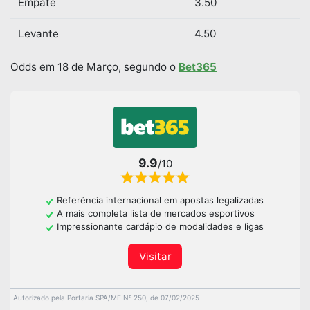
Empate
3.50
Levante
4.50
Odds em 18 de Março, segundo o
Bet365
9.9
/10
Referência internacional em apostas legalizadas
A mais completa lista de mercados esportivos
Impressionante cardápio de modalidades e ligas
Visitar
Autorizado pela Portaria SPA/MF Nº 250, de 07/02/2025