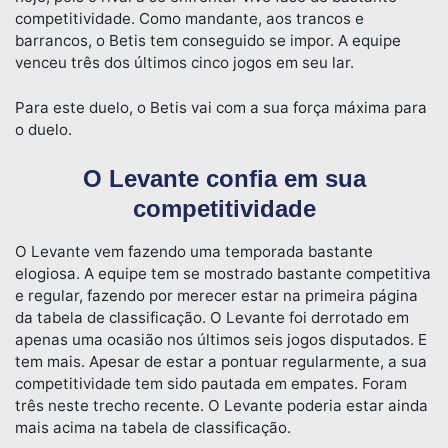
competitividade. Como mandante, aos trancos e
barrancos, o Betis tem conseguido se impor. A equipe
venceu três dos últimos cinco jogos em seu lar.
Para este duelo, o Betis vai com a sua força máxima para
o duelo.
O Levante confia em sua
competitividade
O Levante vem fazendo uma temporada bastante
elogiosa. A equipe tem se mostrado bastante competitiva
e regular, fazendo por merecer estar na primeira página
da tabela de classificação. O Levante foi derrotado em
apenas uma ocasião nos últimos seis jogos disputados. E
tem mais. Apesar de estar a pontuar regularmente, a sua
competitividade tem sido pautada em empates. Foram
três neste trecho recente. O Levante poderia estar ainda
mais acima na tabela de classificação.