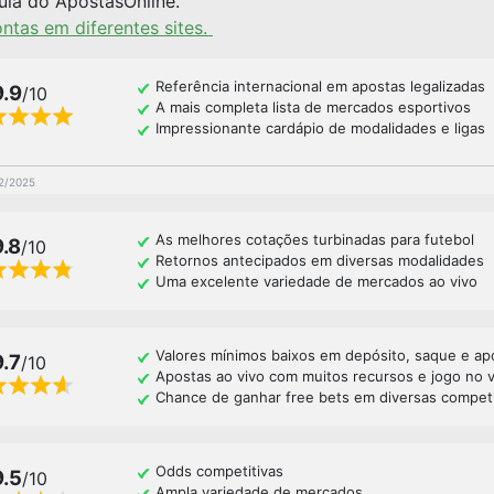
ia do ApostasOnline.
ntas em diferentes sites.
Referência internacional em apostas legalizadas
9.9
/10
A mais completa lista de mercados esportivos
Impressionante cardápio de modalidades e ligas
02/2025
As melhores cotações turbinadas para futebol
9.8
/10
Retornos antecipados em diversas modalidades
Uma excelente variedade de mercados ao vivo
Valores mínimos baixos em depósito, saque e ap
9.7
/10
Apostas ao vivo com muitos recursos e jogo no 
Chance de ganhar free bets em diversas compet
Odds competitivas
9.5
/10
Ampla variedade de mercados