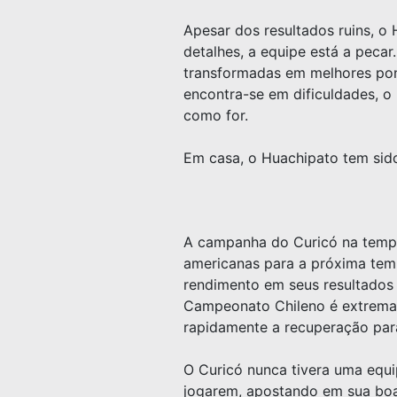
Apesar dos resultados ruins, o 
detalhes, a equipe está a peca
transformadas em melhores pon
encontra-se em dificuldades, o
como for.
Em casa, o Huachipato tem sido
A campanha do Curicó na tempor
americanas para a próxima tem
rendimento em seus resultados
Campeonato Chileno é extremam
rapidamente a recuperação para
O Curicó nunca tivera uma equi
jogarem, apostando em sua boa 