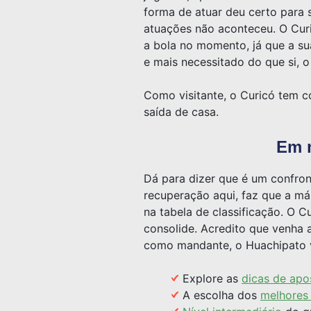
forma de atuar deu certo para 
atuações não aconteceu. O Curi
a bola no momento, já que a su
e mais necessitado do que si, 
Como visitante, o Curicó tem c
saída de casa.
Em m
Dá para dizer que é um confront
recuperação aqui, faz que a má
na tabela de classificação. O 
consolide. Acredito que venha 
como mandante, o Huachipato v
Explore as
dicas de apo
A escolha dos
melhores 