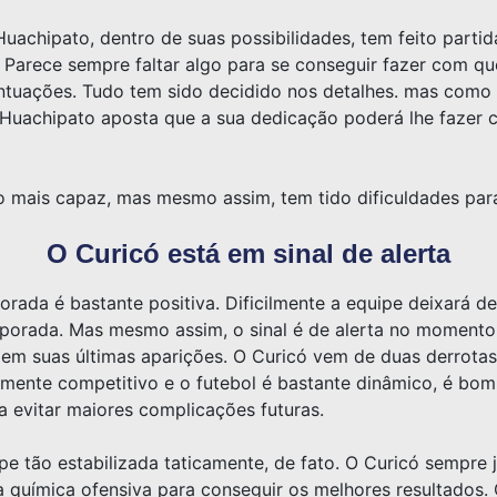
Huachipato, dentro de suas possibilidades, tem feito parti
r. Parece sempre faltar algo para se conseguir fazer com q
tuações. Tudo tem sido decidido nos detalhes. mas como 
 Huachipato aposta que a sua dedicação poderá lhe fazer c
 mais capaz, mas mesmo assim, tem tido dificuldades para
O Curicó está em sinal de alerta
ada é bastante positiva. Dificilmente a equipe deixará de
porada. Mas mesmo assim, o sinal é de alerta no momento,
 em suas últimas aparições. O Curicó vem de duas derrota
ente competitivo e o futebol é bastante dinâmico, é bom
 evitar maiores complicações futuras.
pe tão estabilizada taticamente, de fato. O Curicó sempre 
química ofensiva para conseguir os melhores resultados. 