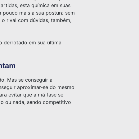
artidas, esta química em suas
um pouco mais a sua postura sem
 o rival com dúvidas, também,
do derrotado em sua última
entam
ão. Mas se conseguir a
onseguir aproximar-se do mesmo
ara evitar que a má fase se
udo ou nada, sendo competitivo