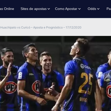
as Online
Sites de apostas
Como Apostar
Odds
Pa
Huachipato vs Curicó – Aposta e Prognóstico – 17/12/2020