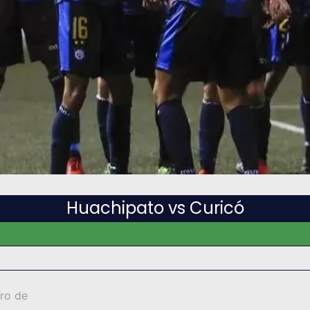
Huachipato vs Curicó
ro de