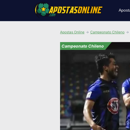
Apost
Apostas Online
Campeonato Chileno
Campeonato Chileno