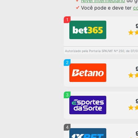
Nível intermediário
do gu
Você pode e deve ter
co
1
Autorizado pela Portaria SPA/MF Nº 250, de 07/
2
3
4