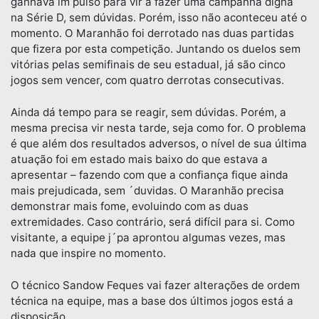
ganhava im pulso para vir a fazer uma campanha digna
na Série D, sem dúvidas. Porém, isso não aconteceu até o
momento. O Maranhão foi derrotado nas duas partidas
que fizera por esta competição. Juntando os duelos sem
vitórias pelas semifinais de seu estadual, já são cinco
jogos sem vencer, com quatro derrotas consecutivas.
Ainda dá tempo para se reagir, sem dúvidas. Porém, a
mesma precisa vir nesta tarde, seja como for. O problema
é que além dos resultados adversos, o nível de sua última
atuação foi em estado mais baixo do que estava a
apresentar – fazendo com que a confiança fique ainda
mais prejudicada, sem ´duvidas. O Maranhão precisa
demonstrar mais fome, evoluindo com as duas
extremidades. Caso contrário, será difícil para si. Como
visitante, a equipe j´pa aprontou algumas vezes, mas
nada que inspire no momento.
O técnico Sandow Feques vai fazer alterações de ordem
técnica na equipe, mas a base dos últimos jogos está a
disposição.