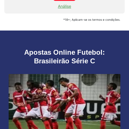
Análise
*18+; Aplicam-se os termos e condições.
Apostas Online Futebol:
Brasileirão Série C