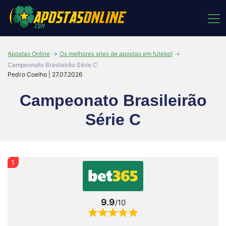
Apostas Online
Os melhores sites de apostas em futebol
Campeonato Brasileirão Série C
Pedro Coelho | 27.07.2026
Campeonato Brasileirão
Série C
1
9.9
/10