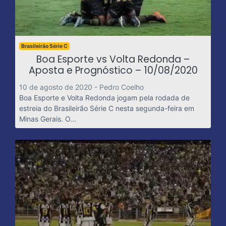
Brasileirão Série C
Boa Esporte vs Volta Redonda –
Aposta e Prognóstico – 10/08/2020
10 de agosto de 2020 - Pedro Coelho
Boa Esporte e Volta Redonda jogam pela rodada de
estreia do Brasileirão Série C nesta segunda-feira em
Minas Gerais. O...