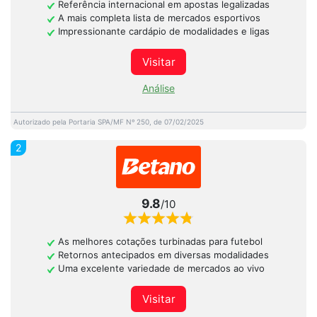
Referência internacional em apostas legalizadas
A mais completa lista de mercados esportivos
Impressionante cardápio de modalidades e ligas
Visitar
Análise
Autorizado pela Portaria SPA/MF Nº 250, de 07/02/2025
2
9.8
/10
As melhores cotações turbinadas para futebol
Retornos antecipados em diversas modalidades
Uma excelente variedade de mercados ao vivo
Visitar