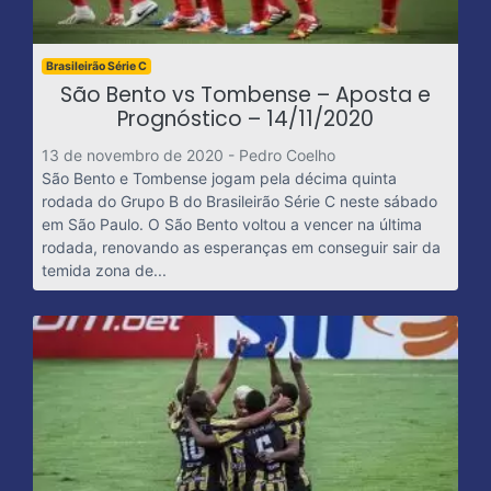
Brasileirão Série C
São Bento vs Tombense – Aposta e
Prognóstico – 14/11/2020
13 de novembro de 2020 - Pedro Coelho
São Bento e Tombense jogam pela décima quinta
rodada do Grupo B do Brasileirão Série C neste sábado
em São Paulo. O São Bento voltou a vencer na última
rodada, renovando as esperanças em conseguir sair da
temida zona de...