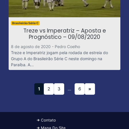
Brasileirão Série C
Treze vs Imperatriz – Aposta e
Prognóstico – 09/08/2020
8 de agosto de 2020 - Pedro Coelho
Treze e Imperatriz jogam pela rodada de estreia do
Grupo A do Brasileirão Série C neste domingo na
Paraíba. A...
1
2
3
…
6
»
Contato
Mapa Do Site