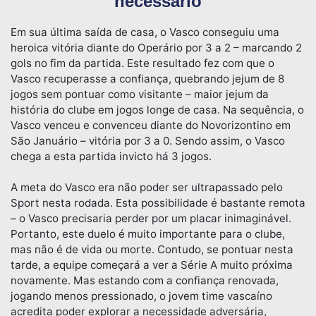
necessário
Em sua última saída de casa, o Vasco conseguiu uma
heroica vitória diante do Operário por 3 a 2 – marcando 2
gols no fim da partida. Este resultado fez com que o
Vasco recuperasse a confiança, quebrando jejum de 8
jogos sem pontuar como visitante – maior jejum da
história do clube em jogos longe de casa. Na sequência, o
Vasco venceu e convenceu diante do Novorizontino em
São Januário – vitória por 3 a 0. Sendo assim, o Vasco
chega a esta partida invicto há 3 jogos.
A meta do Vasco era não poder ser ultrapassado pelo
Sport nesta rodada. Esta possibilidade é bastante remota
– o Vasco precisaria perder por um placar inimaginável.
Portanto, este duelo é muito importante para o clube,
mas não é de vida ou morte. Contudo, se pontuar nesta
tarde, a equipe começará a ver a Série A muito próxima
novamente. Mas estando com a confiança renovada,
jogando menos pressionado, o jovem time vascaíno
acredita poder explorar a necessidade adversária,