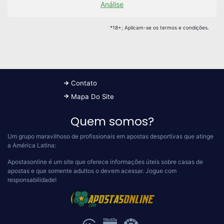
Análise
*18+; Aplicam-se os termos e condições.
Contato
Mapa Do Site
Quem somos?
Um grupo maravilhoso de profissionais em apostas desportivas que atinge
a América Latina:
Apostasonline é um site que oferece informações úteis sobre casas de
apostas e que somente adultos o devem acessar.
Jogue com
responsabilidade!