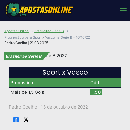
Apostas Online
Brasileirão Série B
Prognóstico para Sport x Vasco na Série B – 16/10/22
Pedro Coelho | 21.03.2025
Brasileirão Série B
Sport x Vasco
Pronostico
Odd
Mais de 1,5 Gols
1,50
Pedro Coelho
|
13 de outubro de 2022