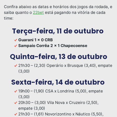
Confira abaixo as datas e horários dos jogos da rodada, e
saiba quanto o
22bet
está pagando na vitória de cada
time:
Terça-feira, 11 de outubro
Guarani 1 x 0 CRB
Sampaio Corrêa 2 x 1 Chapecoense
Quinta-feira, 13 de outubro
21h30 – (2,30) Operário x Brusque (3,40), empate
(3,00)
Sexta-feira, 14 de outubro
19h00 – (1,90) CSA x Londrina (5,00), empate
(3,00)
20h30 – (3,00) Vila Nova x Cruzeiro (2,50),
empate (3,00)
21h30 – (1,61) Novorizontino x Náutico (5,50),