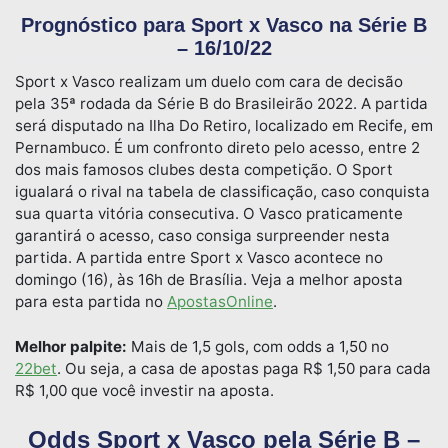
Prognóstico para Sport x Vasco na Série B
– 16/10/22
Sport x Vasco realizam um duelo com cara de decisão
pela 35ª rodada da Série B do Brasileirão 2022. A partida
será disputado na Ilha Do Retiro, localizado em Recife, em
Pernambuco. É um confronto direto pelo acesso, entre 2
dos mais famosos clubes desta competição. O Sport
igualará o rival na tabela de classificação, caso conquista
sua quarta vitória consecutiva. O Vasco praticamente
garantirá o acesso, caso consiga surpreender nesta
partida. A partida entre Sport x Vasco acontece no
domingo (16), às 16h de Brasília. Veja a melhor aposta
para esta partida no
ApostasOnline
.
Melhor palpite:
Mais de 1,5 gols, com odds a 1,50 no
22bet
. Ou seja, a casa de apostas paga R$ 1,50 para cada
R$ 1,00 que você investir na aposta.
Odds Sport x Vasco pela Série B –