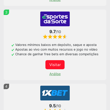
3
9.7
/10
Valores mínimos baixos em depósito, saque e aposta
Apostas ao vivo com muitos recursos e jogo no vídeo
Chance de ganhar free bets em diversas competições
Visitar
Análise
4
9.5
/10