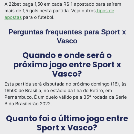
A 22bet paga 1,50 em cada R$ 1 apostado para saírem
mais de 1,5 gols nesta partida. Veja outros
tipos de
apostas
para o futebol.
Perguntas frequentes para Sport x
Vasco
Quando e onde será o
próximo jogo entre Sport x
Vasco?
Esta partida será disputada no próximo domingo (16), às
16h00 de Brasília, no estádio da Ilha do Retiro, em
Pernambuco. É um duelo válido pela 35ª rodada da Série
B do Brasileirão 2022.
Quanto foi o último jogo entre
Sport x Vasco?