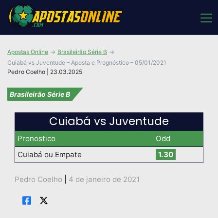
Apostas Online
Brasileirão Série B
Cuiabá vs Juventude – Aposta e Prognóstico – 05/01/2021
Pedro Coelho | 23.03.2025
Brasileirão Série B
Cuiabá vs Juventude
Pronostico
Odd
Cuiabá ou Empate
1.30
Pedro Coelho
|
4 de janeiro de 2021