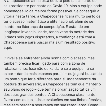
A Chapecoense ainda está de luto pelo falecimento do
seu presidente por conta do Covid-19. Mas a equipe pode
homenageá-lo da melhor forma possível. Se conseguir a
vitória nesta tarde, a Chapecoense ficará muito perto de
ter o acesso matemático a elite nacional, além de se
manter na liderança da competição. E estando em
longínqua invencibilidade, tendo vencido metade dos
últimos seis jogos disputados, a confiança está com a
Chapecoense para buscar mais um resultado positivo
aqui.
O rival a se enfrentar ainda sonha com o acesso, mas
também precisa ficar ligado para com a zona de
rebaixamento. Isso não deixa claro se a equipe irá se
expor – dando mais espaços para si – ou jogará buscando
um ponto que faria diferença para si. Independente da
postura do adversário, a Chapecoense tem que manter o
seu plano de jogo – que tem na organização tática um
dos seus grandes pontos. A Chapecoense claramente
fizera com que existisse evoluções em sua linha ofensiva,
mas sem perder a segurança em sua retaguarda. Como